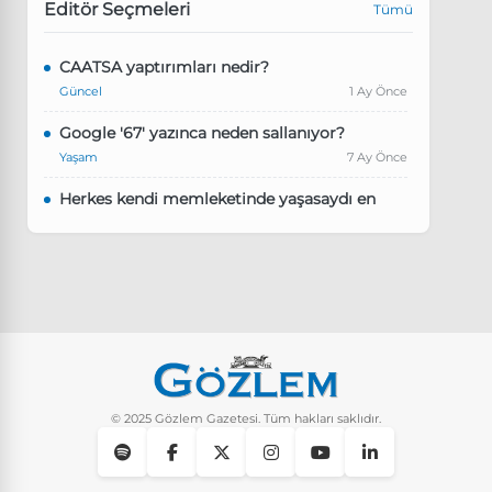
Editör Seçmeleri
Tümü
CAATSA yaptırımları nedir?
Güncel
1 Ay Önce
Google '67' yazınca neden sallanıyor?
Yaşam
7 Ay Önce
Herkes kendi memleketinde yaşasaydı en
kalabalık il hangisi olurdu?
Güncel
8 Ay Önce
Pluribus dizisindeki Türkçe şarkının adı ne?
Yaşam
8 Ay Önce
Instagram’da keşfet nasıl temizlenir?
Yaşam
9 Ay Önce
© 2025 Gözlem Gazetesi. Tüm hakları saklıdır.