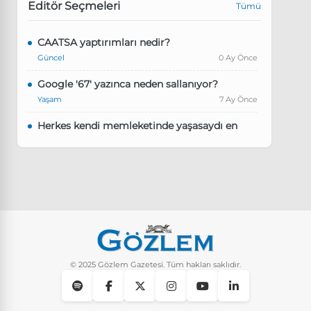
Editör Seçmeleri
Tümü
CAATSA yaptırımları nedir?
Güncel
0 Ay Önce
Google '67' yazınca neden sallanıyor?
Yaşam
7 Ay Önce
Herkes kendi memleketinde yaşasaydı en
kalabalık il hangisi olurdu?
Güncel
8 Ay Önce
Pluribus dizisindeki Türkçe şarkının adı ne?
Yaşam
8 Ay Önce
Instagram’da keşfet nasıl temizlenir?
Yaşam
9 Ay Önce
© 2025 Gözlem Gazetesi. Tüm hakları saklıdır.