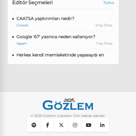
Editör Seçmeleri
Tümü
CAATSA yaptırımları nedir?
Güncel
0 Ay Önce
Google '67' yazınca neden sallanıyor?
Yaşam
7 Ay Önce
Herkes kendi memleketinde yaşasaydı en
kalabalık il hangisi olurdu?
Güncel
8 Ay Önce
Pluribus dizisindeki Türkçe şarkının adı ne?
Yaşam
8 Ay Önce
Instagram’da keşfet nasıl temizlenir?
Yaşam
9 Ay Önce
© 2025 Gözlem Gazetesi. Tüm hakları saklıdır.