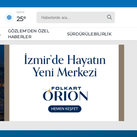
İzmir
25°
GÖZLEM'DEN ÖZEL
A
SÜRDÜRÜLEBILIRLIK
HABERLER
yaret edecek