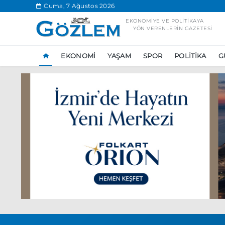
.
Cuma, 7 Ağustos 2026
EKONOMIYE VE POLITIKAYA
YÖN VERENLERIN GAZETESI
EKONOMI
YAŞAM
SPOR
POLITIKA
G
Popüler Aramal
Ekonomi
Ank
Ünlü çift bir etk