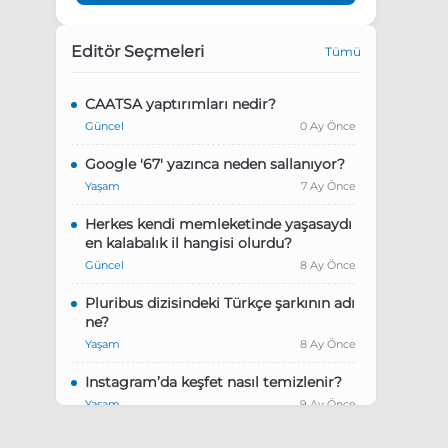
Editör Seçmeleri
Tümü
CAATSA yaptırımları nedir?
Güncel
0 Ay Önce
Google '67' yazınca neden sallanıyor?
Yaşam
7 Ay Önce
Herkes kendi memleketinde yaşasaydı
en kalabalık il hangisi olurdu?
Güncel
8 Ay Önce
Pluribus dizisindeki Türkçe şarkının adı
ne?
Yaşam
8 Ay Önce
Instagram’da keşfet nasıl temizlenir?
Yaşam
9 Ay Önce