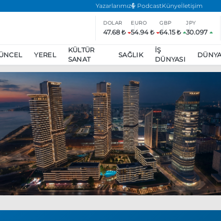
Yazarlarımız
Podcast
Künye
İletişim
DOLAR
EURO
GBP
JPY
47.68 ₺
54.94 ₺
64.15 ₺
30.097
KÜLTÜR
İŞ
ÜNCEL
YEREL
SAĞLIK
DÜNY
SANAT
DÜNYASI
ar
ara’da eylem yasağı uzatıldı
Özgür Özel, Ekrem İmamoğlu’nu zi
inliğe daha katılmama kararı aldı
Boykot