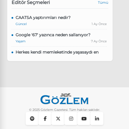
Editör Seçmeleri
Tümü
CAATSA yaptırımları nedir?
Güncel
1 Ay Önce
Google '67' yazınca neden sallanıyor?
Yaşam
7 Ay Önce
Herkes kendi memleketinde yaşasaydı en
kalabalık il hangisi olurdu?
Güncel
8 Ay Önce
Pluribus dizisindeki Türkçe şarkının adı ne?
Yaşam
8 Ay Önce
Instagram’da keşfet nasıl temizlenir?
Yaşam
9 Ay Önce
© 2025 Gözlem Gazetesi. Tüm hakları saklıdır.