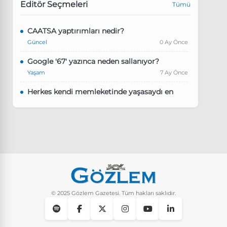
Editör Seçmeleri
Tümü
CAATSA yaptırımları nedir?
Güncel
0 Ay Önce
Google '67' yazınca neden sallanıyor?
Yaşam
7 Ay Önce
Herkes kendi memleketinde yaşasaydı en
kalabalık il hangisi olurdu?
Güncel
8 Ay Önce
Pluribus dizisindeki Türkçe şarkının adı ne?
Yaşam
8 Ay Önce
Instagram’da keşfet nasıl temizlenir?
Yaşam
9 Ay Önce
© 2025 Gözlem Gazetesi. Tüm hakları saklıdır.