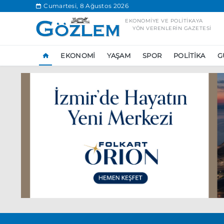
.
Cumartesi, 8 Ağustos 2026
EKONOMIYE VE POLITIKAYA
YÖN VERENLERIN GAZETESI
EKONOMI
YAŞAM
SPOR
POLITIKA
G
Popüler Aramal
Ekonomi
Ank
Ünlü çift bir etk