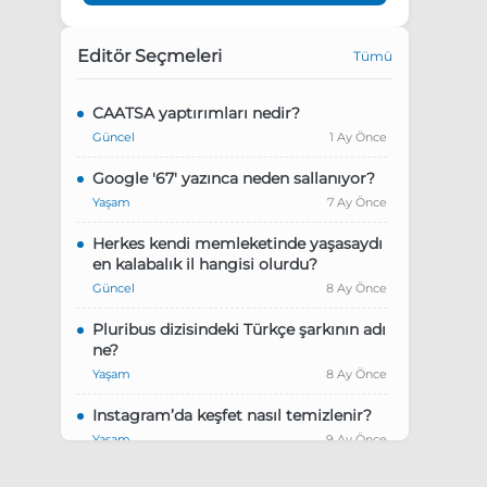
Editör Seçmeleri
Tümü
CAATSA yaptırımları nedir?
Güncel
1 Ay Önce
Google '67' yazınca neden sallanıyor?
Yaşam
7 Ay Önce
Herkes kendi memleketinde yaşasaydı
en kalabalık il hangisi olurdu?
Güncel
8 Ay Önce
Pluribus dizisindeki Türkçe şarkının adı
ne?
Yaşam
8 Ay Önce
Instagram’da keşfet nasıl temizlenir?
Yaşam
9 Ay Önce