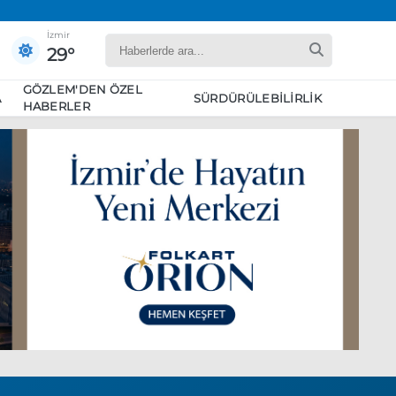
İzmir
29°
GÖZLEM'DEN ÖZEL
A
SÜRDÜRÜLEBILIRLIK
HABERLER
yaret edecek