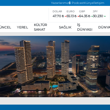
Yazarlarımız
Podcast
Künye
İletişim
DOLAR
EURO
GBP
JPY
47.70 ₺
55.13 ₺
64.35 ₺
30.230
KÜLTÜR
İŞ
ÜNCEL
YEREL
SAĞLIK
DÜNY
SANAT
DÜNYASI
ar
ara’da eylem yasağı uzatıldı
Özgür Özel, Ekrem İmamoğlu’nu zi
inliğe daha katılmama kararı aldı
Boykot