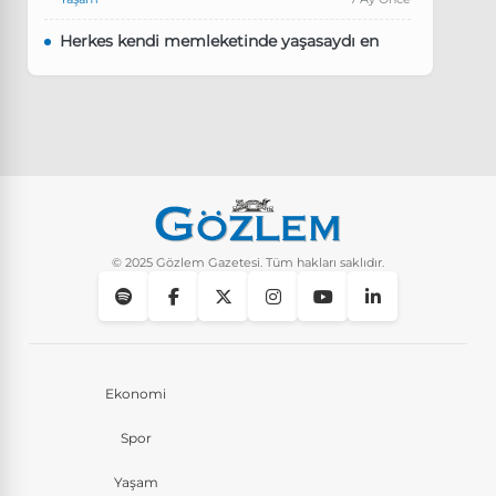
Herkes kendi memleketinde yaşasaydı en
kalabalık il hangisi olurdu?
Güncel
8 Ay Önce
Pluribus dizisindeki Türkçe şarkının adı ne?
Yaşam
9 Ay Önce
Instagram’da keşfet nasıl temizlenir?
Yaşam
10 Ay Önce
© 2025 Gözlem Gazetesi. Tüm hakları saklıdır.
Ekonomi
Spor
Yaşam