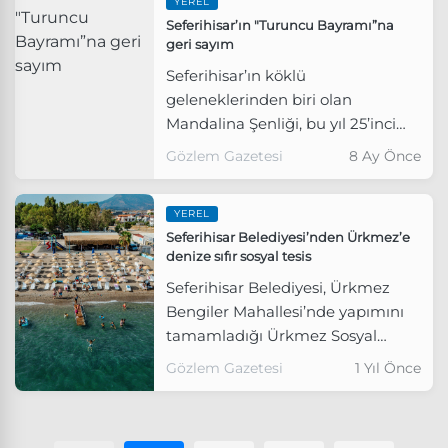
YEREL
karantina kararı aldı.
Seferihisar’ın "Turuncu Bayramı”na
geri sayım
Seferihisar’ın köklü
geleneklerinden biri olan
Mandalina Şenliği, bu yıl 25’inci
kez düzenleniyor.
Gözlem Gazetesi
8 Ay Önce
YEREL
Seferihisar Belediyesi’nden Ürkmez’e
denize sıfır sosyal tesis
Seferihisar Belediyesi, Ürkmez
Bengiler Mahallesi’nde yapımını
tamamladığı Ürkmez Sosyal
Tesisi’ni halkın hizmetine açtı.
Gözlem Gazetesi
1 Yıl Önce
Denize sıfır konumuyla dikkat
çeken tesis, uygun fiyatlı hizmet
anlayışı ve kapsayıcı yapısıyla