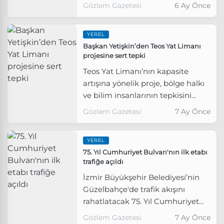
Yat Limanı’nın kapasite artışıyla
Gözlem Gazetesi
6 Ay Önce
ilgili projeyi Meclis gündemine
taşıdı.
YEREL
Başkan Yetişkin’den Teos Yat Limanı
projesine sert tepki
Teos Yat Limanı’nın kapasite
artışına yönelik proje, bölge halkı
ve bilim insanlarının tepkisini
çekmeye devam ediyor.
Gözlem Gazetesi
7 Ay Önce
YEREL
75. Yıl Cumhuriyet Bulvarı'nın ilk etabı
trafiğe açıldı
İzmir Büyükşehir Belediyesi’nin
Güzelbahçe'de trafik akışını
rahatlatacak 75. Yıl Cumhuriyet
Bulvarı çalışmalarının ilk etabı
Gözlem Gazetesi
7 Ay Önce