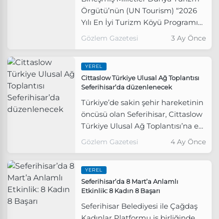
Örgütü’nün (UN Tourism) “2026
Yılı En İyi Turizm Köyü Programı”
kapsamında Türkiye’yi temsil
Gözlem Gazetesi
3 Ay Önce
edecek adaylar açıklandı. Kültür
ve Turizm Bakanlığı
YEREL
koordinasyonunda yürütülen
Cittaslow Türkiye Ulusal Ağ Toplantısı
süreçte, İzmir’in Seferihisar
Seferihisar’da düzenlenecek
ilçesine bağlı Sığacık, Türkiye’nin
Türkiye’de sakin şehir hareketinin
dört güçlü adayından biri olarak
öncüsü olan Seferihisar, Cittaslow
belirlendi.
Türkiye Ulusal Ağ Toplantısı’na ev
sahipliği yapmaya hazırlanıyor.
Gözlem Gazetesi
4 Ay Önce
YEREL
Seferihisar’da 8 Mart’a Anlamlı
Etkinlik: 8 Kadın 8 Başarı
Seferihisar Belediyesi ile Çağdaş
Kadınlar Platformu iş birliğinde