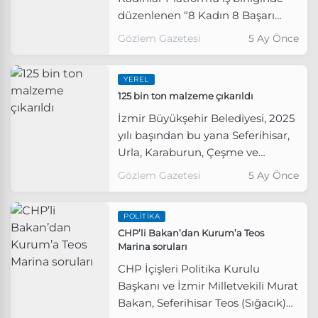
düzenlenen “8 Kadın 8 Başarı
Öyküsü” etkinliği, 8 Mart Dünya
Gözlem Gazetesi
5 Ay Önce
Emekçi Kadınlar Günü
kapsamında gerçekleştirildi.
YEREL
125 bin ton malzeme çıkarıldı
İzmir Büyükşehir Belediyesi, 2025
yılı başından bu yana Seferihisar,
Urla, Karaburun, Çeşme ve
Menderes ilçelerinin sahil
Gözlem Gazetesi
5 Ay Önce
kesimlerinde 228 kilometre dere
temizliği gerçekleştirdi.
POLITIKA
CHP’li Bakan’dan Kurum’a Teos
Marina soruları
CHP İçişleri Politika Kurulu
Başkanı ve İzmir Milletvekili Murat
Bakan, Seferihisar Teos (Sığacık)