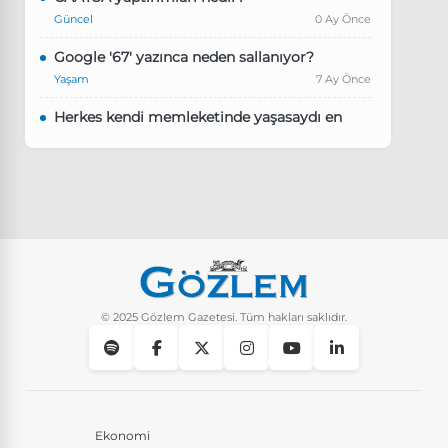
Güncel
0 Ay Önce
Google '67' yazınca neden sallanıyor?
Yaşam
7 Ay Önce
Herkes kendi memleketinde yaşasaydı en
kalabalık il hangisi olurdu?
Güncel
8 Ay Önce
Pluribus dizisindeki Türkçe şarkının adı ne?
Yaşam
8 Ay Önce
Instagram’da keşfet nasıl temizlenir?
Yaşam
9 Ay Önce
© 2025 Gözlem Gazetesi. Tüm hakları saklıdır.
Ekonomi