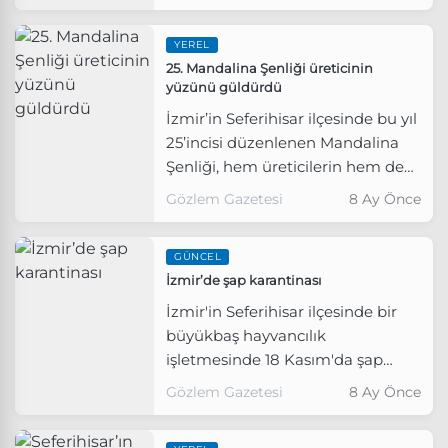
tamamlandı. Projenin İstikbal
Caddesi ile Seferihisar Caddesi
YEREL
arasındaki bir buçuk kilometrelik
25. Mandalina Şenliği üreticinin
bölümü trafiğe açıldı.
yüzünü güldürdü
İzmir’in Seferihisar ilçesinde bu yıl
25’incisi düzenlenen Mandalina
Şenliği, hem üreticilerin hem de
bölge halkının yoğun katılımına
Gözlem Gazetesi
8 Ay Önce
sahne oldu.
GÜNCEL
İzmir’de şap karantinası
İzmir'in Seferihisar ilçesinde bir
büyükbaş hayvancılık
işletmesinde 18 Kasım'da şap
hastalığı tespit edilmesinin
Gözlem Gazetesi
8 Ay Önce
ardından Urla İlçe Hayvan Sağlık
Zabıtası Komisyonu bölgesel