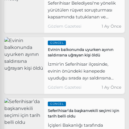
Seferihisar Belediyesi'ne yönelik
yürütülen rüşvet soruşturması
kapsamında tutuklanan ve
görevden uzaklaştırılan Belediye
Gözlem Gazetesi
1 Ay Önce
Başkanı İsmail Yetişkin, sosyal
medya hesaplarından paylaştığı
GÜNCEL
mesajda, hakkındaki iddiaların
Evinin balkonunda uyurken ayının
gerçeği yansıtmadığını savundu.
saldırısına uğrayan kişi öldü
İzmir'in Seferihisar ilçesinde,
evinin önündeki kanepede
uyuduğu sırada ayı saldırısına
uğrayan 70 yaşındaki bir kişi,
Gözlem Gazetesi
1 Ay Önce
tedavi gördüğü hastanede
hayatını kaybetti.
GÜNCEL
Seferihisar’da başkanvekili seçimi için
tarih belli oldu
İçişleri Bakanlığı tarafında