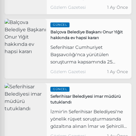
kapsamında adliyeye sevk edilen
Gözlem Gazetesi
1 Ay Önce
Seferihisar Belediye Başkanı
İsmail Yetişkin ve 11 kişi
GÜNCEL
tutuklandı.
Balçova Belediye Başkanı Onur Yiğit
hakkında ev hapsi kararı
Seferihisar Cumhuriyet
Başsavcılığı'nca yürütülen
soruşturma kapsamında 25
Haziran Perşembe günü
Gözlem Gazetesi
1 Ay Önce
gözaltına alınan Balçova Belediye
Başkanı Onur Yiğit, emniyetteki
GÜNCEL
işlemlerinin ardından Seferihisar
Seferihisar Belediyesi imar müdürü
Adliyesi'ne sevk edildi.
tutuklandı
İzmir'in Seferihisar Belediyesi'ne
yönelik rüşvet soruşturmasında
gözaltına alınan İmar ve Şehircilik
Müdürü tutuklandı.
Gözlem Gazetesi
1 Ay Önce