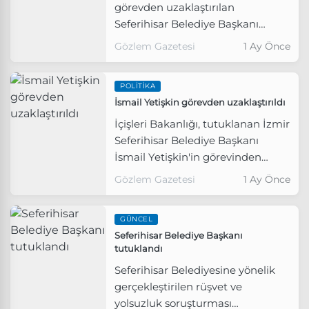
görevden uzaklaştırılan
Seferihisar Belediye Başkanı
İsmail Yetişkin’in yerine
Gözlem Gazetesi
1 Ay Önce
başkanvekilinin belirlenmesi için
Belediye Meclisi, 6 Temmuz
POLITIKA
Pazartesi günü olağanüstü
İsmail Yetişkin görevden uzaklaştırıldı
toplanacak.
İçişleri Bakanlığı, tutuklanan İzmir
Seferihisar Belediye Başkanı
İsmail Yetişkin'in görevinden
uzaklaştırıldığını açıkladı.
Gözlem Gazetesi
1 Ay Önce
GÜNCEL
Seferihisar Belediye Başkanı
tutuklandı
Seferihisar Belediyesine yönelik
gerçekleştirilen rüşvet ve
yolsuzluk soruşturması