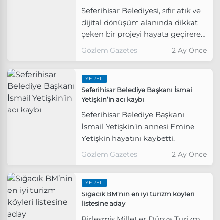
Seferihisar Belediyesi, sıfır atık ve
dijital dönüşüm alanında dikkat
çeken bir projeyi hayata geçirerek
kamu hizmetlerinde çevreci bir
Gözlem Gazetesi
2 Ay Önce
dönemin kapısını araladı.
YEREL
Seferihisar Belediye Başkanı İsmail
Yetişkin’in acı kaybı
Seferihisar Belediye Başkanı
İsmail Yetişkin’in annesi Emine
Yetişkin hayatını kaybetti.
Gözlem Gazetesi
2 Ay Önce
YEREL
Sığacık BM’nin en iyi turizm köyleri
listesine aday
Birleşmiş Milletler Dünya Turizm