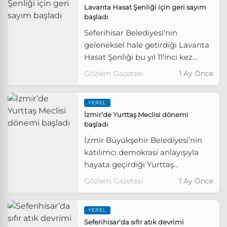
Lavanta Hasat Şenliği için geri sayım
başladı
Seferihisar Belediyesi'nin
geleneksel hale getirdiği Lavanta
Hasat Şenliği bu yıl 11'inci kez
düzenlenecek.
Gözlem Gazetesi
1 Ay Önce
YEREL
İzmir’de Yurttaş Meclisi dönemi
başladı
İzmir Büyükşehir Belediyesi’nin
katılımcı demokrasi anlayışıyla
hayata geçirdiği Yurttaş
Meclisleri’nde ilk oturumlar
Gözlem Gazetesi
1 Ay Önce
Seferihisar, Menderes ve
Torbalı’da gerçekleştirildi.
YEREL
Seferihisar’da sıfır atık devrimi