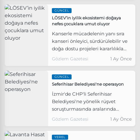
Yardımcısı Gökhan Pehlivan’ın da
GÜNCEL
aralarında bulunduğu 5 kişi
LÖSEV’in iyilik ekosistemi doğaya
tutuklandı.
nefes çocuklara umut oluyor
Kanserle mücadelenin yanı sıra
kanseri önleyici, sürdürülebilir ve
doğa dostu projeleri kararlılıkla
hayata geçiren LÖSEV,
Gözlem Gazetesi
1 Ay Önce
Seferihisar’da bulunan Lösemili
Çocuklar Sağlıklı Doğal Yaşam
GÜNCEL
Kasabası’nda ekolojik dengeyi
Seferihisar Belediyesi'ne operasyon
korumaya devam ediyor.
İzmir'de CHP'li Seferihisar
Belediyesi'ne yönelik rüşvet
soruşturmasında aralarında
Başkan Yardımcısı Gökhan
Gözlem Gazetesi
1 Ay Önce
Pehlivan'ın da bulunduğu 6
şüpheli gözaltına alındı.
YEREL