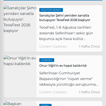
KÜLTÜR SANAT
Sanatçılar Şehri yeniden sanatla
buluşuyor: TeosFest 2026 başlıyor
TeosFest, 1-8 Ağustos tarihleri
arasında Seferihisar'ı sekiz gün
boyunca açık hava kültür
sahnesine dönüştürecek. Müzik,
Gözlem Gazetesi
1 Hafta Önce
sinema, tiyatro, edebiyat, plastik
sanatlar, kültürel miras, bilim,
GÜNCEL
doğa ve sosyal sorumluluk
Onur Yiğit'in ev hapsi kaldırıldı
etkinliklerini bir araya getiren
festival, Antik Teos'un kültürel
Seferihisar Cumhuriyet
mirasını günümüzle buluşturmayı
Başsavcılığı'nın "rüşvet verme"
hedefliyor.
iddiasıyla yürüttüğü soruşturma
kapsamında hakkında "konutu
Gözlem Gazetesi
1 Hafta Önce
terk etmeme" şeklinde adli
kontrol tedbiri uygulanan ve bu
YEREL