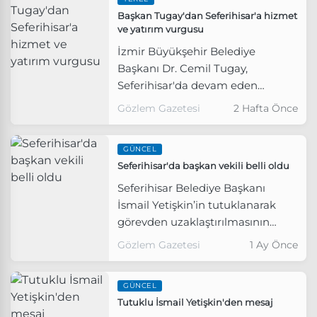
süreçte görevden uzaklaştırılan
Başkan Tugay'dan Seferihisar'a hizmet
Balçova Belediye Başkanı Onur
ve yatırım vurgusu
Yiğit'in ev hapsi kaldırıldı.
İzmir Büyükşehir Belediye
Başkanı Dr. Cemil Tugay,
Seferihisar'da devam eden
çalışmaları yerinde inceleyerek
Gözlem Gazetesi
2 Hafta Önce
vatandaşlarla bir araya geldi.
GÜNCEL
Seferihisar'da başkan vekili belli oldu
Seferihisar Belediye Başkanı
İsmail Yetişkin’in tutuklanarak
görevden uzaklaştırılmasının
ardından Belediye Meclisi'nde
Gözlem Gazetesi
1 Ay Önce
yapılan seçimin sonucunda
CHP’nin adayı Fuat Gümüş,
GÜNCEL
başkan vekilliğine seçildi.
Tutuklu İsmail Yetişkin'den mesaj