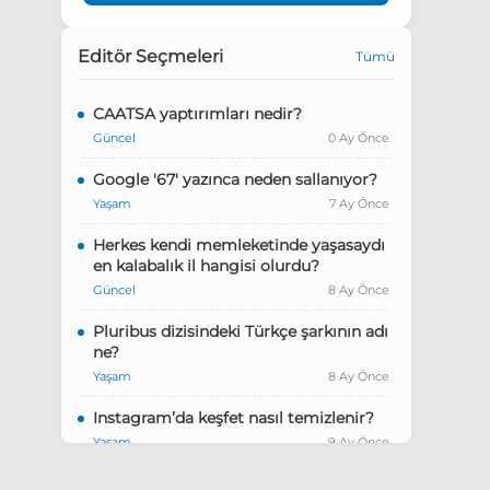
Editör Seçmeleri
Tümü
CAATSA yaptırımları nedir?
Güncel
0 Ay Önce
Google '67' yazınca neden sallanıyor?
Yaşam
7 Ay Önce
Herkes kendi memleketinde yaşasaydı
en kalabalık il hangisi olurdu?
Güncel
8 Ay Önce
Pluribus dizisindeki Türkçe şarkının adı
ne?
Yaşam
8 Ay Önce
Instagram’da keşfet nasıl temizlenir?
Yaşam
9 Ay Önce