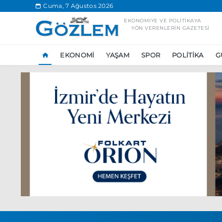
.
Cuma, 7 Ağustos 2026
EKONOMIYE VE POLITIKAYA
YÖN VERENLERIN GAZETESI
EKONOMI
YAŞAM
SPOR
POLITIKA
G
Popüler Aramal
Ekonomi
Ank
Ünlü çift bir etk