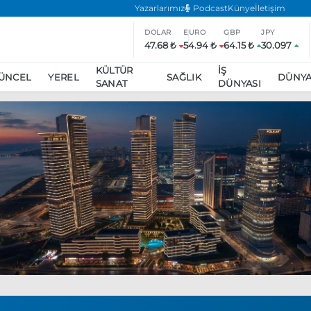
Yazarlarımız
Podcast
Künye
İletişim
DOLAR
EURO
GBP
JPY
47.68 ₺
54.94 ₺
64.15 ₺
30.097
KÜLTÜR
İŞ
ÜNCEL
YEREL
SAĞLIK
DÜNY
SANAT
DÜNYASI
ar
ara’da eylem yasağı uzatıldı
Özgür Özel, Ekrem İmamoğlu’nu zi
inliğe daha katılmama kararı aldı
Boykot