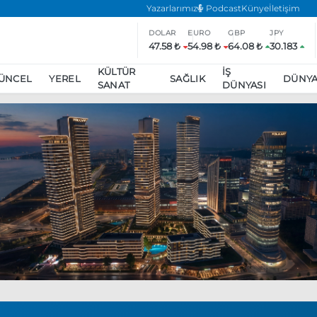
Yazarlarımız
Podcast
Künye
İletişim
DOLAR
EURO
GBP
JPY
47.58 ₺
54.98 ₺
64.08 ₺
30.183
KÜLTÜR
İŞ
ÜNCEL
YEREL
SAĞLIK
DÜNY
SANAT
DÜNYASI
ar
ara’da eylem yasağı uzatıldı
Özgür Özel, Ekrem İmamoğlu’nu zi
inliğe daha katılmama kararı aldı
Boykot