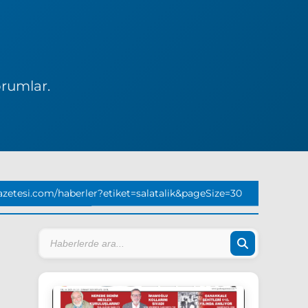
orumlar.
zetesi.com/haberler?etiket=salatalik&pageSize=30