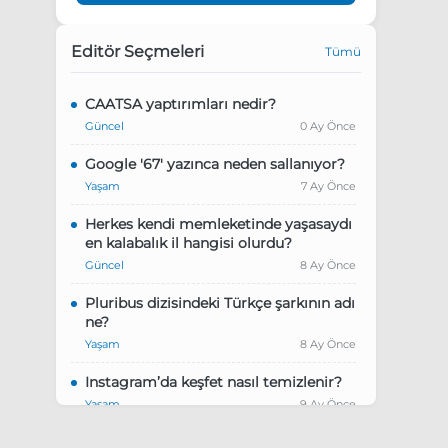
Editör Seçmeleri
Tümü
CAATSA yaptırımları nedir?
Güncel
0 Ay Önce
Google '67' yazınca neden sallanıyor?
Yaşam
7 Ay Önce
Herkes kendi memleketinde yaşasaydı
en kalabalık il hangisi olurdu?
Güncel
8 Ay Önce
Pluribus dizisindeki Türkçe şarkının adı
ne?
Yaşam
8 Ay Önce
Instagram’da keşfet nasıl temizlenir?
Yaşam
9 Ay Önce