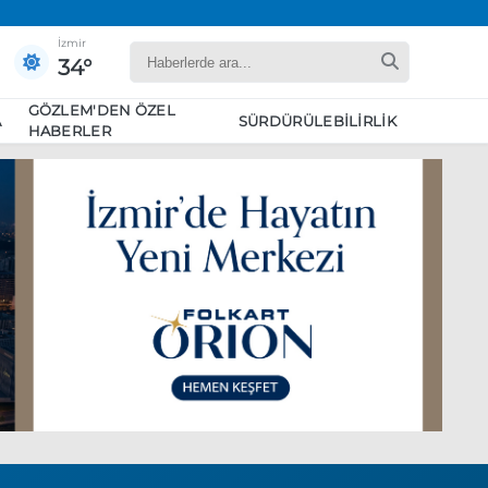
İzmir
34°
GÖZLEM'DEN ÖZEL
A
SÜRDÜRÜLEBILIRLIK
HABERLER
yaret edecek