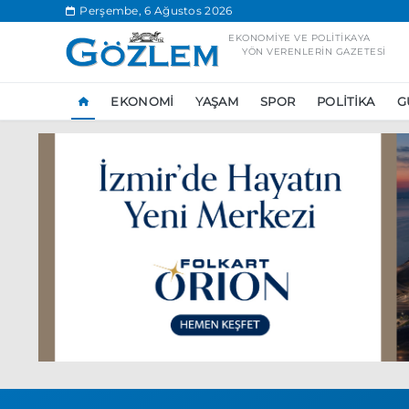
.
Perşembe, 6 Ağustos 2026
EKONOMIYE VE POLITIKAYA
YÖN VERENLERIN GAZETESI
EKONOMI
YAŞAM
SPOR
POLITIKA
G
Popüler Aramal
Ekonomi
Ank
Ünlü çift bir etk