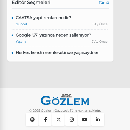
Editör Seçmeleri
Tümü
CAATSA yaptırımları nedir?
Güncel
1 Ay Önce
Google '67' yazınca neden sallanıyor?
Yaşam
7 Ay Önce
Herkes kendi memleketinde yaşasaydı en
kalabalık il hangisi olurdu?
Güncel
8 Ay Önce
Pluribus dizisindeki Türkçe şarkının adı ne?
Yaşam
8 Ay Önce
Instagram’da keşfet nasıl temizlenir?
Yaşam
9 Ay Önce
© 2025 Gözlem Gazetesi. Tüm hakları saklıdır.