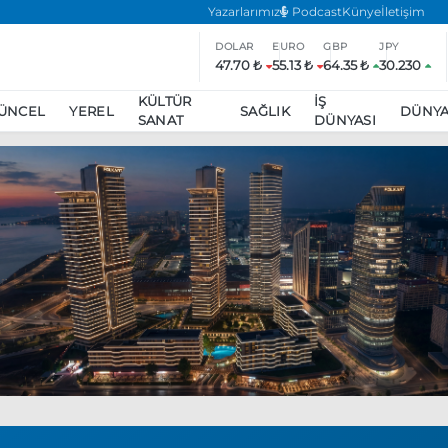
Yazarlarımız
Podcast
Künye
İletişim
DOLAR
EURO
GBP
JPY
47.70 ₺
55.13 ₺
64.35 ₺
30.230
KÜLTÜR
İŞ
ÜNCEL
YEREL
SAĞLIK
DÜNY
SANAT
DÜNYASI
ar
ara’da eylem yasağı uzatıldı
Özgür Özel, Ekrem İmamoğlu’nu zi
inliğe daha katılmama kararı aldı
Boykot