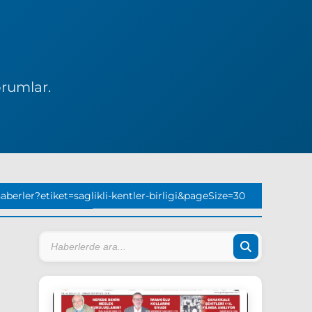
orumlar.
erler?etiket=saglikli-kentler-birligi&pageSize=30