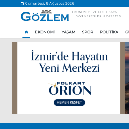
.
Cumartesi, 8 Ağustos 2026
EKONOMIYE VE POLITIKAYA
YÖN VERENLERIN GAZETESI
EKONOMI
YAŞAM
SPOR
POLITIKA
G
Popüler Aramal
Ekonomi
Ank
Ünlü çift bir etk