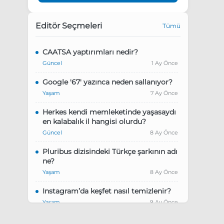
Editör Seçmeleri
Tümü
CAATSA yaptırımları nedir?
Güncel
1 Ay Önce
Google '67' yazınca neden sallanıyor?
Yaşam
7 Ay Önce
Herkes kendi memleketinde yaşasaydı
en kalabalık il hangisi olurdu?
Güncel
8 Ay Önce
Pluribus dizisindeki Türkçe şarkının adı
ne?
Yaşam
8 Ay Önce
Instagram’da keşfet nasıl temizlenir?
Yaşam
9 Ay Önce