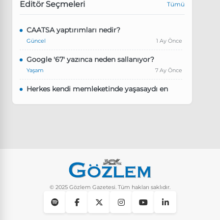
Editör Seçmeleri
Tümü
CAATSA yaptırımları nedir?
Güncel
1 Ay Önce
Google '67' yazınca neden sallanıyor?
Yaşam
7 Ay Önce
Herkes kendi memleketinde yaşasaydı en
kalabalık il hangisi olurdu?
Güncel
8 Ay Önce
Pluribus dizisindeki Türkçe şarkının adı ne?
Yaşam
8 Ay Önce
Instagram’da keşfet nasıl temizlenir?
Yaşam
10 Ay Önce
© 2025 Gözlem Gazetesi. Tüm hakları saklıdır.