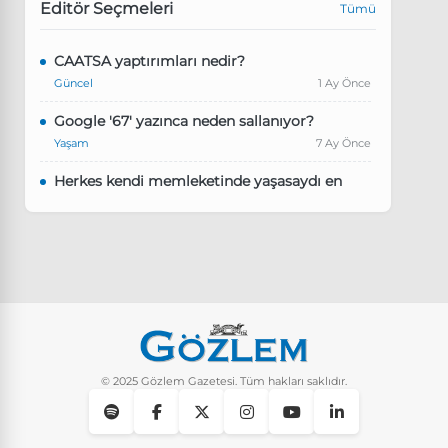
Editör Seçmeleri
Tümü
CAATSA yaptırımları nedir?
Güncel
1 Ay Önce
Google '67' yazınca neden sallanıyor?
Yaşam
7 Ay Önce
Herkes kendi memleketinde yaşasaydı en
kalabalık il hangisi olurdu?
Güncel
8 Ay Önce
Pluribus dizisindeki Türkçe şarkının adı ne?
Yaşam
8 Ay Önce
Instagram’da keşfet nasıl temizlenir?
Yaşam
9 Ay Önce
© 2025 Gözlem Gazetesi. Tüm hakları saklıdır.