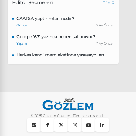
Editör Seçmeleri
Tümü
CAATSA yaptırımları nedir?
Güncel
0 Ay Önce
Google '67' yazınca neden sallanıyor?
Yaşam
7 Ay Önce
Herkes kendi memleketinde yaşasaydı en
kalabalık il hangisi olurdu?
Güncel
8 Ay Önce
Pluribus dizisindeki Türkçe şarkının adı ne?
Yaşam
8 Ay Önce
Instagram’da keşfet nasıl temizlenir?
Yaşam
9 Ay Önce
© 2025 Gözlem Gazetesi. Tüm hakları saklıdır.