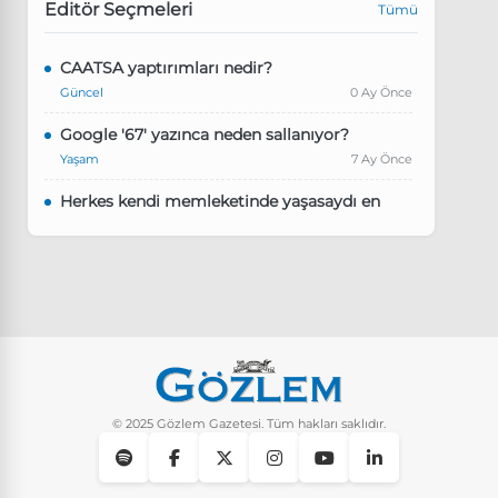
Editör Seçmeleri
Tümü
CAATSA yaptırımları nedir?
Güncel
0 Ay Önce
Google '67' yazınca neden sallanıyor?
Yaşam
7 Ay Önce
Herkes kendi memleketinde yaşasaydı en
kalabalık il hangisi olurdu?
Güncel
8 Ay Önce
Pluribus dizisindeki Türkçe şarkının adı ne?
Yaşam
8 Ay Önce
Instagram’da keşfet nasıl temizlenir?
Yaşam
9 Ay Önce
© 2025 Gözlem Gazetesi. Tüm hakları saklıdır.