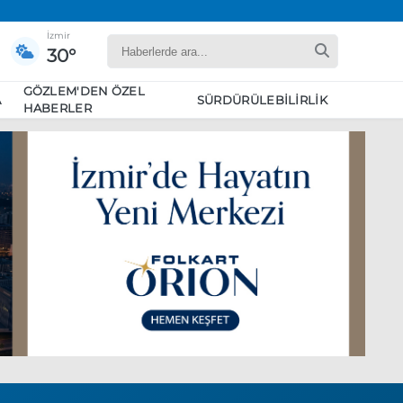
İzmir
30°
GÖZLEM'DEN ÖZEL
A
SÜRDÜRÜLEBILIRLIK
HABERLER
yaret edecek