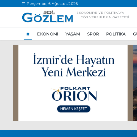
.
Perşembe, 6 Ağustos 2026
EKONOMIYE VE POLITIKAYA
YÖN VERENLERIN GAZETESI
EKONOMI
YAŞAM
SPOR
POLITIKA
G
Popüler Aramal
Ekonomi
Ank
Ünlü çift bir etk