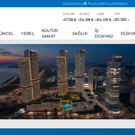
Yazarlarımız
Podcast
Künye
İletişim
DOLAR
EURO
GBP
JPY
47.58 ₺
54.98 ₺
64.08 ₺
30.183
KÜLTÜR
İŞ
ÜNCEL
YEREL
SAĞLIK
DÜNY
SANAT
DÜNYASI
ar
ara’da eylem yasağı uzatıldı
Özgür Özel, Ekrem İmamoğlu’nu zi
inliğe daha katılmama kararı aldı
Boykot