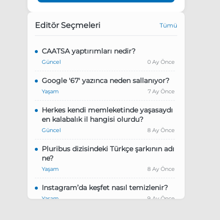
Editör Seçmeleri
Tümü
CAATSA yaptırımları nedir?
Güncel
0 Ay Önce
Google '67' yazınca neden sallanıyor?
Yaşam
7 Ay Önce
Herkes kendi memleketinde yaşasaydı
en kalabalık il hangisi olurdu?
Güncel
8 Ay Önce
Pluribus dizisindeki Türkçe şarkının adı
ne?
Yaşam
8 Ay Önce
Instagram’da keşfet nasıl temizlenir?
Yaşam
9 Ay Önce