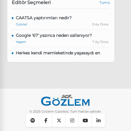
Editör Seçmeleri
Tümü
CAATSA yaptırımları nedir?
Güncel
0 Ay Önce
Google '67' yazınca neden sallanıyor?
Yaşam
7 Ay Önce
Herkes kendi memleketinde yaşasaydı en
kalabalık il hangisi olurdu?
Güncel
8 Ay Önce
Pluribus dizisindeki Türkçe şarkının adı ne?
Yaşam
8 Ay Önce
Instagram’da keşfet nasıl temizlenir?
Yaşam
9 Ay Önce
© 2025 Gözlem Gazetesi. Tüm hakları saklıdır.