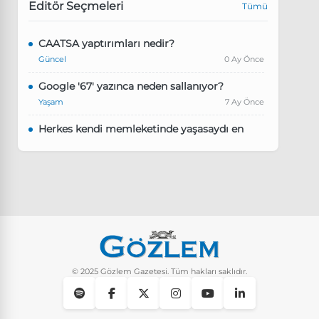
Editör Seçmeleri
Tümü
CAATSA yaptırımları nedir?
Güncel
0 Ay Önce
Google '67' yazınca neden sallanıyor?
Yaşam
7 Ay Önce
Herkes kendi memleketinde yaşasaydı en
kalabalık il hangisi olurdu?
Güncel
8 Ay Önce
Pluribus dizisindeki Türkçe şarkının adı ne?
Yaşam
8 Ay Önce
Instagram’da keşfet nasıl temizlenir?
Yaşam
9 Ay Önce
© 2025 Gözlem Gazetesi. Tüm hakları saklıdır.