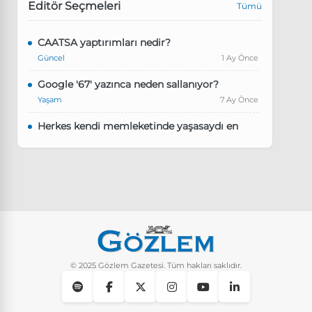
Editör Seçmeleri
Tümü
CAATSA yaptırımları nedir?
Güncel
1 Ay Önce
Google '67' yazınca neden sallanıyor?
Yaşam
7 Ay Önce
Herkes kendi memleketinde yaşasaydı en
kalabalık il hangisi olurdu?
Güncel
8 Ay Önce
Pluribus dizisindeki Türkçe şarkının adı ne?
Yaşam
8 Ay Önce
Instagram’da keşfet nasıl temizlenir?
Yaşam
9 Ay Önce
© 2025 Gözlem Gazetesi. Tüm hakları saklıdır.