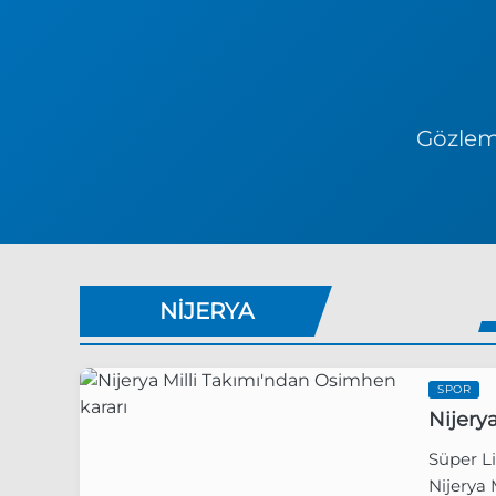
Gözlem 
NIJERYA
SPOR
Nijery
Süper L
Nijerya 