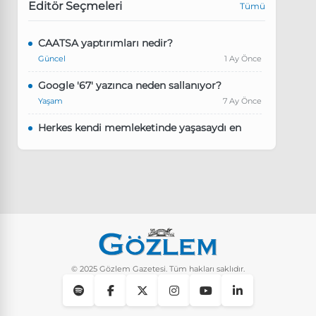
Editör Seçmeleri
Tümü
CAATSA yaptırımları nedir?
Güncel
1 Ay Önce
Google '67' yazınca neden sallanıyor?
Yaşam
7 Ay Önce
Herkes kendi memleketinde yaşasaydı en
kalabalık il hangisi olurdu?
Güncel
8 Ay Önce
Pluribus dizisindeki Türkçe şarkının adı ne?
Yaşam
8 Ay Önce
Instagram’da keşfet nasıl temizlenir?
Yaşam
9 Ay Önce
© 2025 Gözlem Gazetesi. Tüm hakları saklıdır.