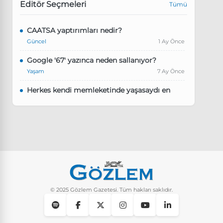
Editör Seçmeleri
Tümü
CAATSA yaptırımları nedir?
Güncel
1 Ay Önce
Google '67' yazınca neden sallanıyor?
Yaşam
7 Ay Önce
Herkes kendi memleketinde yaşasaydı en
kalabalık il hangisi olurdu?
Güncel
8 Ay Önce
Pluribus dizisindeki Türkçe şarkının adı ne?
Yaşam
8 Ay Önce
Instagram’da keşfet nasıl temizlenir?
Yaşam
9 Ay Önce
© 2025 Gözlem Gazetesi. Tüm hakları saklıdır.