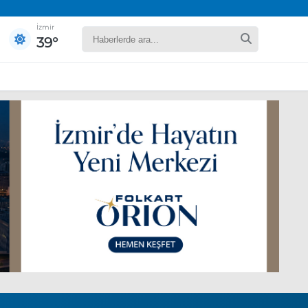
İzmir
39°
yaret edecek