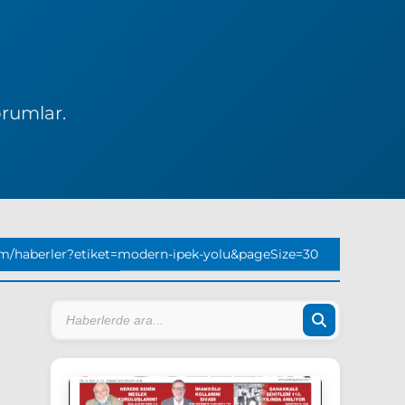
orumlar.
m/haberler?etiket=modern-ipek-yolu&pageSize=30