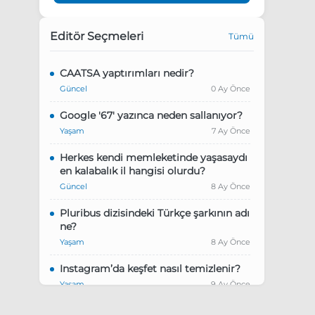
Editör Seçmeleri
Tümü
CAATSA yaptırımları nedir?
Güncel
0 Ay Önce
Google '67' yazınca neden sallanıyor?
Yaşam
7 Ay Önce
Herkes kendi memleketinde yaşasaydı
en kalabalık il hangisi olurdu?
Güncel
8 Ay Önce
Pluribus dizisindeki Türkçe şarkının adı
ne?
Yaşam
8 Ay Önce
Instagram’da keşfet nasıl temizlenir?
Yaşam
9 Ay Önce