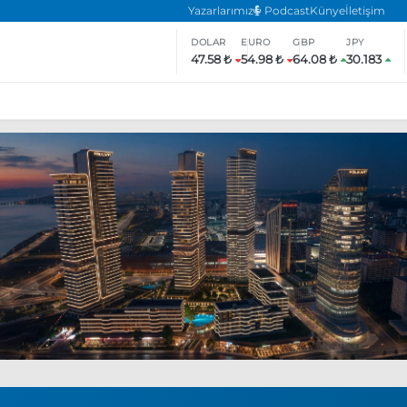
Yazarlarımız
Podcast
Künye
İletişim
DOLAR
EURO
GBP
JPY
47.58 ₺
54.98 ₺
64.08 ₺
30.183
ar
ara’da eylem yasağı uzatıldı
Özgür Özel, Ekrem İmamoğlu’nu zi
inliğe daha katılmama kararı aldı
Boykot