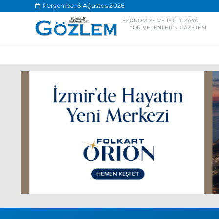
.
Perşembe, 6 Ağustos 2026
EKONOMIYE VE POLITIKAYA
YÖN VERENLERIN GAZETESI
Popüler Aramal
Ekonomi
Ank
Ünlü çift bir etk