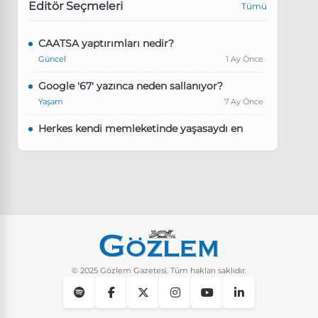
Editör Seçmeleri
Tümü
CAATSA yaptırımları nedir?
Güncel
1 Ay Önce
Google '67' yazınca neden sallanıyor?
Yaşam
7 Ay Önce
Herkes kendi memleketinde yaşasaydı en
kalabalık il hangisi olurdu?
Güncel
8 Ay Önce
Pluribus dizisindeki Türkçe şarkının adı ne?
Yaşam
8 Ay Önce
Instagram’da keşfet nasıl temizlenir?
Yaşam
9 Ay Önce
© 2025 Gözlem Gazetesi. Tüm hakları saklıdır.