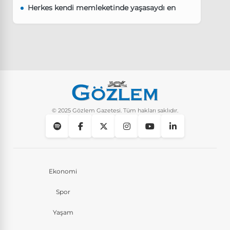
Herkes kendi memleketinde yaşasaydı en
kalabalık il hangisi olurdu?
Güncel
8 Ay Önce
Pluribus dizisindeki Türkçe şarkının adı ne?
Yaşam
8 Ay Önce
Instagram’da keşfet nasıl temizlenir?
Yaşam
10 Ay Önce
© 2025 Gözlem Gazetesi. Tüm hakları saklıdır.
Ekonomi
Spor
Yaşam