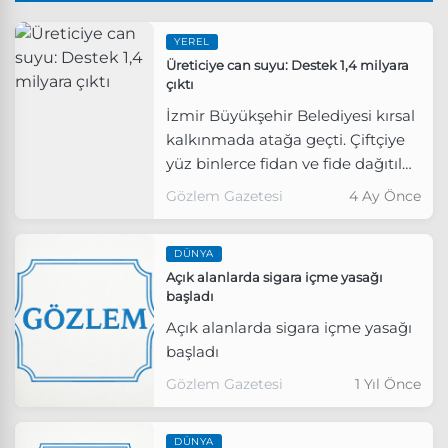
YEREL
Üreticiye can suyu: Destek 1,4 milyara
çıktı
İzmir Büyükşehir Belediyesi kırsal
kalkınmada atağa geçti. Çiftçiye
yüz binlerce fidan ve fide dağıtıldı,
sulama yatırımları yapıldı. İZMAR
Gözlem Gazetesi
4 Ay Önce
mağazalarıyla üretici ile tüketici
aracısız buluştu.
DÜNYA
Açık alanlarda sigara içme yasağı
başladı
Açık alanlarda sigara içme yasağı
başladı
Gözlem Gazetesi
1 Yıl Önce
DÜNYA