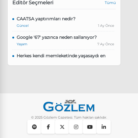
Editör Seçmeleri
Tümü
CAATSA yaptırımları nedir?
Güncel
1 Ay Önce
Google '67' yazınca neden sallanıyor?
Yaşam
7 Ay Önce
Herkes kendi memleketinde yaşasaydı en
kalabalık il hangisi olurdu?
Güncel
8 Ay Önce
Pluribus dizisindeki Türkçe şarkının adı ne?
Yaşam
8 Ay Önce
Instagram’da keşfet nasıl temizlenir?
Yaşam
9 Ay Önce
© 2025 Gözlem Gazetesi. Tüm hakları saklıdır.