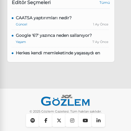
Editör Seçmeleri
Tümü
CAATSA yaptırımları nedir?
Güncel
1 Ay Önce
Google '67' yazınca neden sallanıyor?
Yaşam
7 Ay Önce
Herkes kendi memleketinde yaşasaydı en
kalabalık il hangisi olurdu?
Güncel
8 Ay Önce
Pluribus dizisindeki Türkçe şarkının adı ne?
Yaşam
8 Ay Önce
Instagram’da keşfet nasıl temizlenir?
Yaşam
10 Ay Önce
© 2025 Gözlem Gazetesi. Tüm hakları saklıdır.