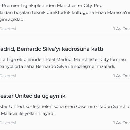
e Premier Lig ekiplerinden Manchester City, Pep
la'dan boşalan teknik direktörlük koltuğuna Enzo Maresca'n
ğini açıkladı.
Gazetesi
1 Ay Ön
adrid, Bernardo Silva’yı kadrosuna kattı
 La Liga ekiplerinden Real Madrid, Manchester City forması
panyol orta saha Bernardo Silva ile sözleşme imzaladı.
Gazetesi
1 Ay Ön
ster United'da üç ayrılık
ter United, sözleşmeleri sona eren Casemiro, Jadon Sancho
 Malacia ile yollarını ayırdı.
Gazetesi
1 Ay Ön