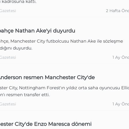
 kadrosuna kattı.
Gazetesi
2 Hafta Ön
ahçe Nathan Ake'yi duyurdu
hçe, Manchester City futbolcusu Nathan Ake ile sözleşme
dığını duyurdu.
Gazetesi
1 Ay Ön
 Anderson resmen Manchester City'de
er City, Nottingham Forest'ın yıldız orta saha oyuncusu Elli
'ı resmen transfer etti.
Gazetesi
1 Ay Ön
ster City'de Enzo Maresca dönemi