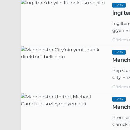
SPOR
İngilte
İngilter
giyen Br
Gözlem 
SPOR
Manche
Pep Gua
City, En
Gözlem 
SPOR
Manche
Premier
Carrick'