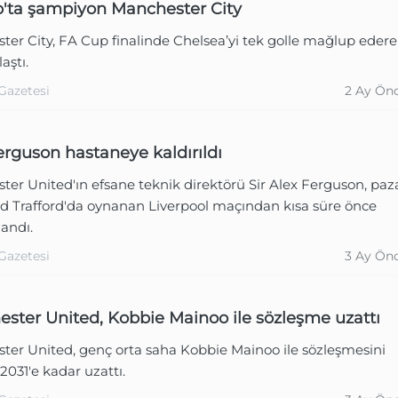
'ta şampiyon Manchester City
er City, FA Cup finalinde Chelsea’yi tek golle mağlup eder
aştı.
Gazetesi
2 Ay Ön
erguson hastaneye kaldırıldı
er United'ın efsane teknik direktörü Sir Alex Ferguson, paz
d Trafford'da oynanan Liverpool maçından kısa süre önce
landı.
Gazetesi
3 Ay Ön
ster United, Kobbie Mainoo ile sözleşme uzattı
ter United, genç orta saha Kobbie Mainoo ile sözleşmesini
2031'e kadar uzattı.