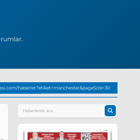
orumlar.
esi.com/haberler?etiket=manchester&pageSize=30
ce