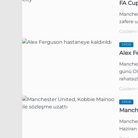
FA Cup
Manchest
zafere ul
Gözlem 
SPOR
Alex F
Manchest
günü Ol
rahatsız
Gözlem 
SPOR
Manche
Manches
Haziran 