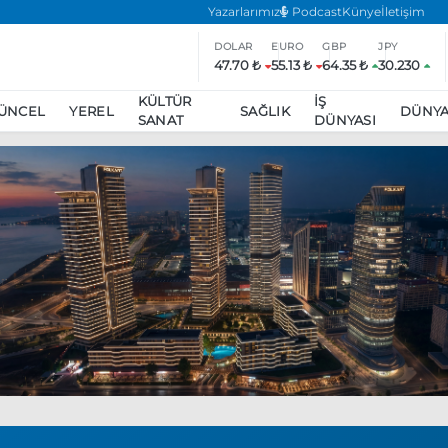
Yazarlarımız
Podcast
Künye
İletişim
DOLAR
EURO
GBP
JPY
47.70 ₺
55.13 ₺
64.35 ₺
30.230
KÜLTÜR
İŞ
ÜNCEL
YEREL
SAĞLIK
DÜNY
SANAT
DÜNYASI
ar
ara’da eylem yasağı uzatıldı
Özgür Özel, Ekrem İmamoğlu’nu zi
inliğe daha katılmama kararı aldı
Boykot