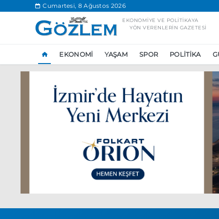
.
Cumartesi, 8 Ağustos 2026
EKONOMIYE VE POLITIKAYA
YÖN VERENLERIN GAZETESI
EKONOMI
YAŞAM
SPOR
POLITIKA
G
Popüler Aramal
Ekonomi
Ank
Ünlü çift bir etk