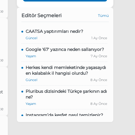
ce
Editör Seçmeleri
Tümü
CAATSA yaptırımları nedir?
Güncel
1 Ay Önce
Google '67' yazınca neden sallanıyor?
Yaşam
7 Ay Önce
ce
Herkes kendi memleketinde yaşasaydı
en kalabalık il hangisi olurdu?
Güncel
8 Ay Önce
Pluribus dizisindeki Türkçe şarkının adı
ot
ne?
Yaşam
8 Ay Önce
ce
Instagram’da keşfet nasıl temizlenir?
Yaşam
9 Ay Önce