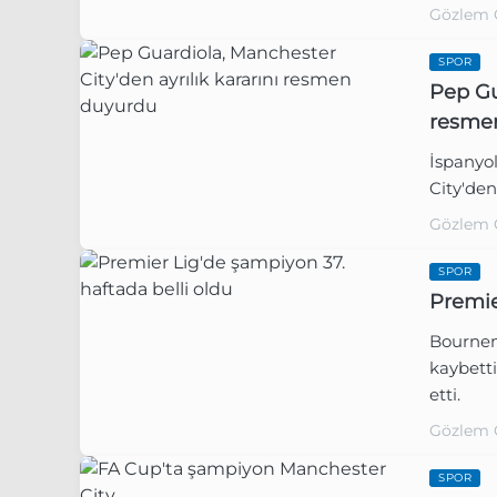
Gözlem 
SPOR
Pep Gu
resme
İspanyo
City'den
Gözlem 
SPOR
Premie
Bournem
kaybett
etti.
Gözlem 
SPOR