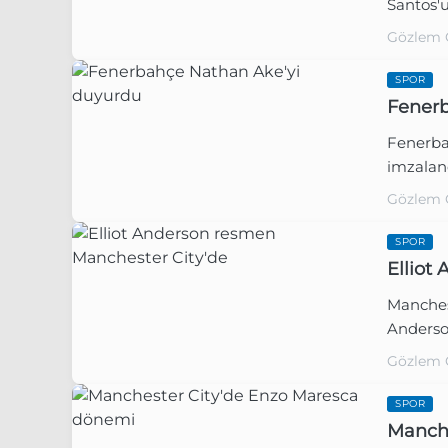
Santos'u
Gözlem 
SPOR
Fenerb
Fenerba
imzalan
Gözlem 
SPOR
Elliot
Manchest
Anderson
Gözlem 
SPOR
Manche