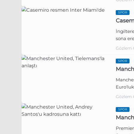
SPOR
Casemi
İngilter
sona ere
Gözlem 
SPOR
Manche
Manchest
Euro'luk
Gözlem 
SPOR
Manche
Premier