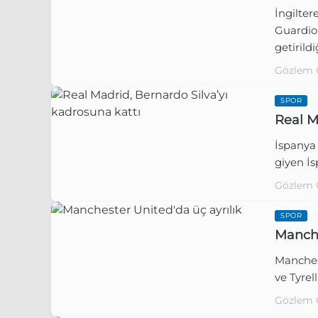
İngilter
Guardio
getirildi
Gözlem 
SPOR
Real M
İspanya
giyen İs
Gözlem 
SPOR
Manche
Manches
ve Tyrell
Gözlem 