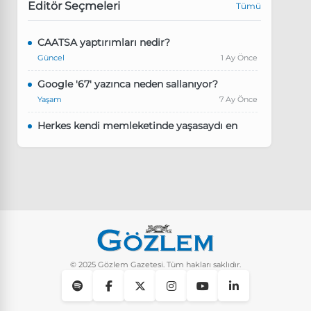
Editör Seçmeleri
Tümü
CAATSA yaptırımları nedir?
Güncel
1 Ay Önce
Google '67' yazınca neden sallanıyor?
Yaşam
7 Ay Önce
Herkes kendi memleketinde yaşasaydı en
kalabalık il hangisi olurdu?
Güncel
8 Ay Önce
Pluribus dizisindeki Türkçe şarkının adı ne?
Yaşam
8 Ay Önce
Instagram’da keşfet nasıl temizlenir?
Yaşam
9 Ay Önce
© 2025 Gözlem Gazetesi. Tüm hakları saklıdır.