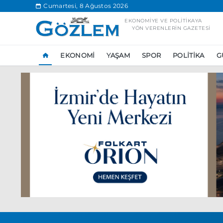
.
Cumartesi, 8 Ağustos 2026
EKONOMIYE VE POLITIKAYA
YÖN VERENLERIN GAZETESI
EKONOMI
YAŞAM
SPOR
POLITIKA
G
Popüler Aramal
Ekonomi
Ank
Ünlü çift bir etk