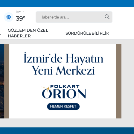
İzmir
39°
GÖZLEM'DEN ÖZEL
A
SÜRDÜRÜLEBILIRLIK
HABERLER
yaret edecek