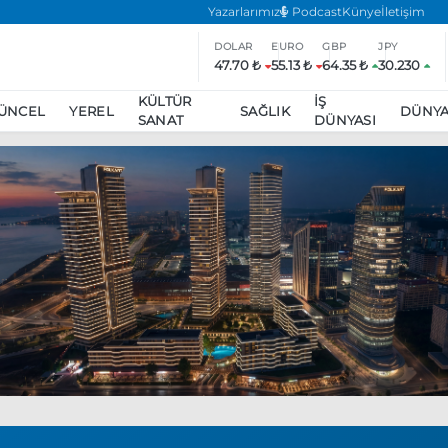
Yazarlarımız
Podcast
Künye
İletişim
DOLAR
EURO
GBP
JPY
47.70 ₺
55.13 ₺
64.35 ₺
30.230
KÜLTÜR
İŞ
ÜNCEL
YEREL
SAĞLIK
DÜNY
SANAT
DÜNYASI
ar
ara’da eylem yasağı uzatıldı
Özgür Özel, Ekrem İmamoğlu’nu zi
inliğe daha katılmama kararı aldı
Boykot