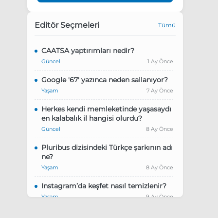
Editör Seçmeleri
Tümü
CAATSA yaptırımları nedir?
Güncel
1 Ay Önce
Google '67' yazınca neden sallanıyor?
Yaşam
7 Ay Önce
Herkes kendi memleketinde yaşasaydı
en kalabalık il hangisi olurdu?
Güncel
8 Ay Önce
Pluribus dizisindeki Türkçe şarkının adı
ne?
Yaşam
8 Ay Önce
Instagram’da keşfet nasıl temizlenir?
Yaşam
9 Ay Önce