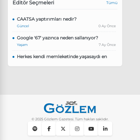
Editör Seçmeleri
Tümü
CAATSA yaptırımları nedir?
Güncel
0 Ay Önce
Google '67' yazınca neden sallanıyor?
Yaşam
7 Ay Önce
Herkes kendi memleketinde yaşasaydı en
kalabalık il hangisi olurdu?
Güncel
8 Ay Önce
Pluribus dizisindeki Türkçe şarkının adı ne?
Yaşam
8 Ay Önce
Instagram’da keşfet nasıl temizlenir?
Yaşam
9 Ay Önce
© 2025 Gözlem Gazetesi. Tüm hakları saklıdır.