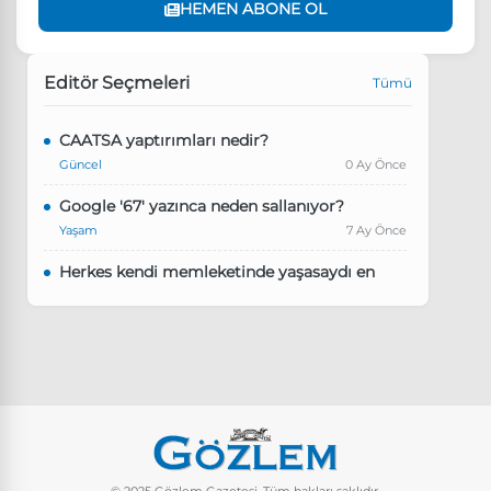
HEMEN ABONE OL
Editör Seçmeleri
Tümü
CAATSA yaptırımları nedir?
Güncel
0 Ay Önce
Google '67' yazınca neden sallanıyor?
Yaşam
7 Ay Önce
Herkes kendi memleketinde yaşasaydı en
kalabalık il hangisi olurdu?
Güncel
8 Ay Önce
Pluribus dizisindeki Türkçe şarkının adı ne?
Yaşam
8 Ay Önce
Instagram’da keşfet nasıl temizlenir?
Yaşam
9 Ay Önce