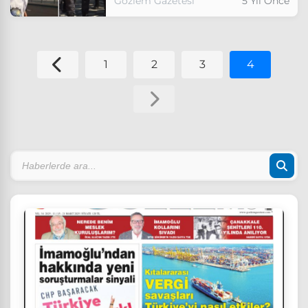
Gözlem Gazetesi
5 Yıl Önce
1
2
3
4