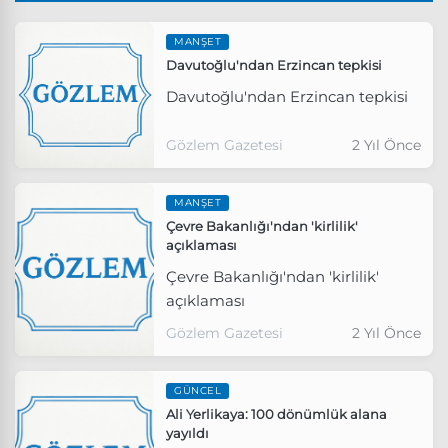
MANŞET
Davutoğlu'ndan Erzincan tepkisi
Davutoğlu'ndan Erzincan tepkisi
Gözlem Gazetesi
2 Yıl Önce
MANŞET
Çevre Bakanlığı'ndan 'kirlilik'
açıklaması
Çevre Bakanlığı'ndan 'kirlilik'
açıklaması
Gözlem Gazetesi
2 Yıl Önce
GÜNCEL
Ali Yerlikaya: 100 dönümlük alana
yayıldı