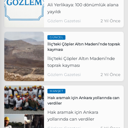
Ali Yerlikaya: 100 dönümlük alana
yayıldı
Gözlem Gazetesi
2 Yıl Önce
GÜNCEL
İliç'teki Çöpler Altın Madeni’nde toprak
kayması
İliç'teki Çöpler Altın Madeni’nde
toprak kayması
Gözlem Gazetesi
2 Yıl Önce
MANŞET
Hak aramak için Ankara yollarında can
verdiler
Hak aramak için Ankara
yollarında can verdiler