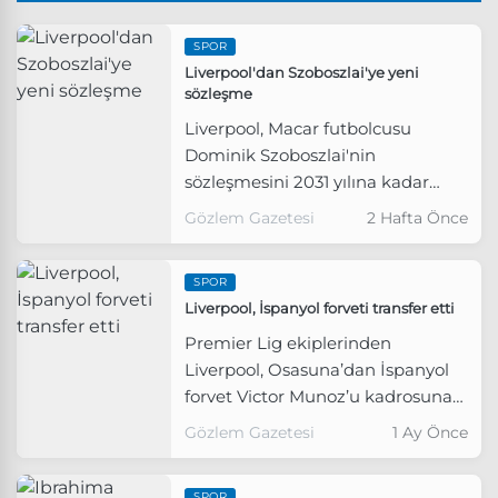
SPOR
Liverpool'dan Szoboszlai'ye yeni
sözleşme
Liverpool, Macar futbolcusu
Dominik Szoboszlai'nin
sözleşmesini 2031 yılına kadar
uzattı.
Gözlem Gazetesi
2 Hafta Önce
SPOR
Liverpool, İspanyol forveti transfer etti
Premier Lig ekiplerinden
Liverpool, Osasuna’dan İspanyol
forvet Victor Munoz’u kadrosuna
kattığını duyurdu.
Gözlem Gazetesi
1 Ay Önce
SPOR