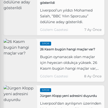
gösterildi
Liverpool’un yıldızı Mohamed
Salah, “BBC Yılın Sporcusu”
ödülüne aday gösterildi.
Gözlem Gazetesi
7 Ay Önce
SPOR
26 Kasım bugün hangi maçlar var?
Bugün oynanacak olan maçlar
için heyecan oldukça yüksek. 26
Kasım bugün hangi maçlar var,
saat kaçta, hangi kanalda
Gözlem Gazetesi
8 Ay Önce
yayınlanacak?
SPOR
Jürgen Klopp yeni adresini duyurdu
Liverpool'dan ayrılışının üzerinden