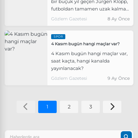
bir buçuk yıl geçen Jürgen Klopp,
futboldan tamamen uzak kalmak
yerine yeni bir rolle sahaya
Gözlem Gazetesi
8 Ay Önce
dönmeye hazırlanıyor.
SPOR
4 Kasım bugün hangi maçlar var?
4 Kasım bugün hangi maçlar var,
saat kaçta, hangi kanalda
yayınlanacak?
Gözlem Gazetesi
9 Ay Önce
1
2
3