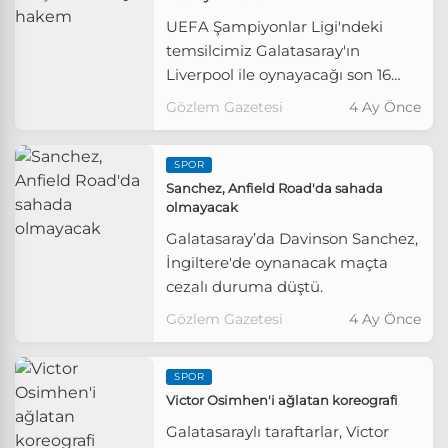
UEFA Şampiyonlar Ligi'ndeki
temsilcimiz Galatasaray'ın
Liverpool ile oynayacağı son 16
turu rövanş maçını Polonyalı
Gözlem Gazetesi
4 Ay Önce
hakem Szymon Marciniak
yönetecek.
SPOR
Sanchez, Anfield Road'da sahada
olmayacak
Galatasaray’da Davinson Sanchez,
İngiltere'de oynanacak maçta
cezalı duruma düştü.
Gözlem Gazetesi
4 Ay Önce
SPOR
Victor Osimhen'i ağlatan koreografi
Galatasaraylı taraftarlar, Victor