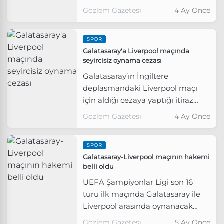
sözleşme imzaladı.
Gözlem Gazetesi
4 Ay Önce
SPOR
Galatasaray'a Liverpool maçında
seyircisiz oynama cezası
Galatasaray’ın İngiltere
deplasmandaki Liverpool maçı
için aldığı cezaya yaptığı itiraz
reddedildi.
Gözlem Gazetesi
4 Ay Önce
SPOR
Galatasaray-Liverpool maçının hakemi
belli oldu
UEFA Şampiyonlar Ligi son 16
turu ilk maçında Galatasaray ile
Liverpool arasında oynanacak
mücadeleyi İspanyol hakem
Gözlem Gazetesi
5 Ay Önce