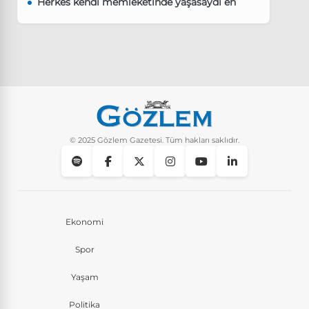
Herkes kendi memleketinde yaşasaydı en
kalabalık il hangisi olurdu?
Güncel
8 Ay Önce
Pluribus dizisindeki Türkçe şarkının adı ne?
Yaşam
8 Ay Önce
Instagram’da keşfet nasıl temizlenir?
Yaşam
9 Ay Önce
© 2025 Gözlem Gazetesi. Tüm hakları saklıdır.
Ekonomi
Spor
Yaşam
Politika