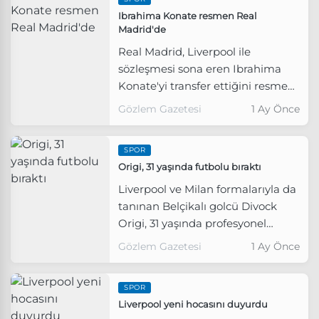
Ibrahima Konate resmen Real
Madrid'de
Real Madrid, Liverpool ile
sözleşmesi sona eren Ibrahima
Konate'yi transfer ettiğini resmen
açıkladı.
Gözlem Gazetesi
1 Ay Önce
SPOR
Origi, 31 yaşında futbolu bıraktı
Liverpool ve Milan formalarıyla da
tanınan Belçikalı golcü Divock
Origi, 31 yaşında profesyonel
futbol kariyerini sonlandırdığını
Gözlem Gazetesi
1 Ay Önce
duyurdu.
SPOR
Liverpool yeni hocasını duyurdu