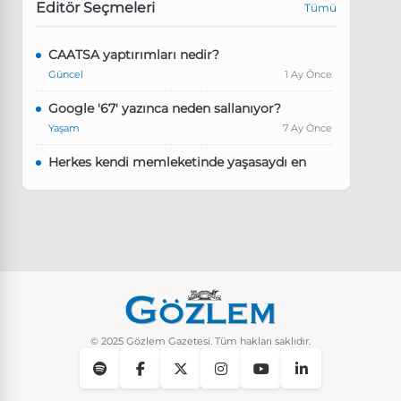
Editör Seçmeleri
Tümü
CAATSA yaptırımları nedir?
Güncel
1 Ay Önce
Google '67' yazınca neden sallanıyor?
Yaşam
7 Ay Önce
Herkes kendi memleketinde yaşasaydı en
kalabalık il hangisi olurdu?
Güncel
8 Ay Önce
Pluribus dizisindeki Türkçe şarkının adı ne?
Yaşam
8 Ay Önce
Instagram’da keşfet nasıl temizlenir?
Yaşam
9 Ay Önce
© 2025 Gözlem Gazetesi. Tüm hakları saklıdır.