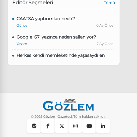
Editör Seçmeleri
Tümü
CAATSA yaptırımları nedir?
Güncel
0 Ay Önce
Google '67' yazınca neden sallanıyor?
Yaşam
7 Ay Önce
Herkes kendi memleketinde yaşasaydı en
kalabalık il hangisi olurdu?
Güncel
8 Ay Önce
Pluribus dizisindeki Türkçe şarkının adı ne?
Yaşam
8 Ay Önce
Instagram’da keşfet nasıl temizlenir?
Yaşam
9 Ay Önce
© 2025 Gözlem Gazetesi. Tüm hakları saklıdır.