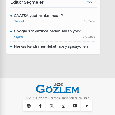
Editör Seçmeleri
Tümü
CAATSA yaptırımları nedir?
Güncel
1 Ay Önce
Google '67' yazınca neden sallanıyor?
Yaşam
7 Ay Önce
Herkes kendi memleketinde yaşasaydı en
kalabalık il hangisi olurdu?
Güncel
8 Ay Önce
Pluribus dizisindeki Türkçe şarkının adı ne?
Yaşam
8 Ay Önce
Instagram’da keşfet nasıl temizlenir?
Yaşam
10 Ay Önce
© 2025 Gözlem Gazetesi. Tüm hakları saklıdır.