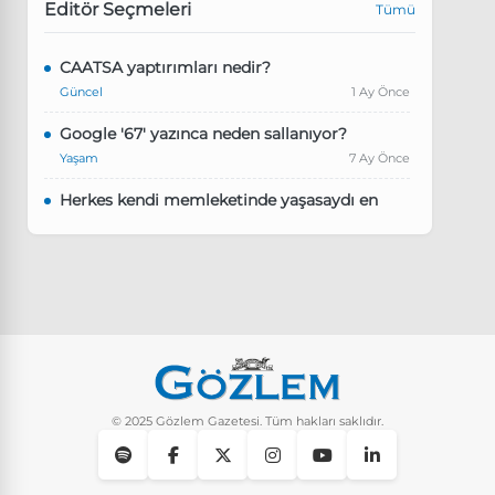
Editör Seçmeleri
Tümü
CAATSA yaptırımları nedir?
Güncel
1 Ay Önce
Google '67' yazınca neden sallanıyor?
Yaşam
7 Ay Önce
Herkes kendi memleketinde yaşasaydı en
kalabalık il hangisi olurdu?
Güncel
8 Ay Önce
Pluribus dizisindeki Türkçe şarkının adı ne?
Yaşam
8 Ay Önce
Instagram’da keşfet nasıl temizlenir?
Yaşam
10 Ay Önce
© 2025 Gözlem Gazetesi. Tüm hakları saklıdır.