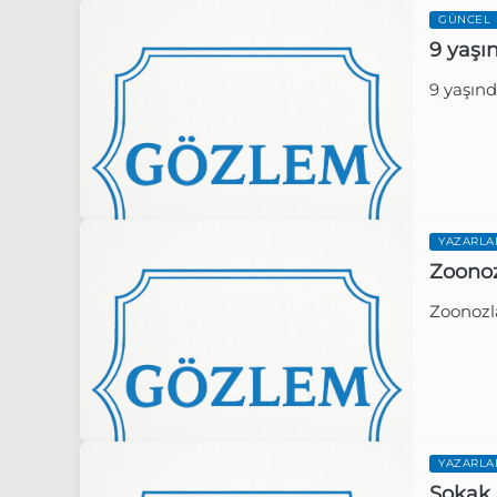
GÜNCEL
9 yaşı
9 yaşınd
Gözlem 
YAZARLA
Zoonoz
Zoonozl
Gözlem 
YAZARLA
Sokak 