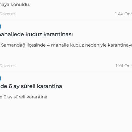
aya konuldu.
Gazetesi
1 Ay Ön
ahallede kuduz karantinası
n Samandağ ilçesinde 4 mahalle kuduz nedeniyle karantinay
Gazetesi
1 Yıl Ön
ede 6 ay süreli karantina
de 6 ay süreli karantina