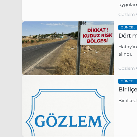
uygulam
Gözlem 
GÜNCEL
Dört m
Hatay'ı
alındı.
Gözlem 
GÜNCEL
Bir ilç
Bir ilçe