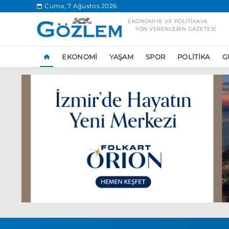
.
Cuma, 7 Ağustos 2026
EKONOMIYE VE POLITIKAYA
YÖN VERENLERIN GAZETESI
EKONOMI
YAŞAM
SPOR
POLITIKA
G
Popüler Aramal
Ekonomi
Ank
Ünlü çift bir etk