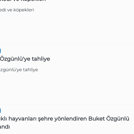
di ve köpekleri
Gazetesi
1 Yıl Ön
Özgünlü'ye tahliye
zgünlü'ye tahliye
Gazetesi
2 Yıl Ön
ıklı hayvanları şehre yönlendiren Buket Özgünlü
andı
Gazetesi
2 Yıl Ön