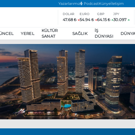
Yazarlarımız
Podcast
Künye
İletişim
DOLAR
EURO
GBP
JPY
47.68 ₺
54.94 ₺
64.15 ₺
30.097
KÜLTÜR
İŞ
ÜNCEL
YEREL
SAĞLIK
DÜNY
SANAT
DÜNYASI
ar
ara’da eylem yasağı uzatıldı
Özgür Özel, Ekrem İmamoğlu’nu zi
inliğe daha katılmama kararı aldı
Boykot