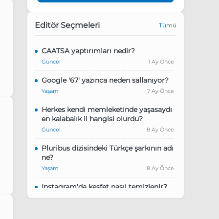
Editör Seçmeleri
Tümü
ce
CAATSA yaptırımları nedir?
Güncel
1 Ay Önce
Google '67' yazınca neden sallanıyor?
Yaşam
7 Ay Önce
Herkes kendi memleketinde yaşasaydı
en kalabalık il hangisi olurdu?
Güncel
8 Ay Önce
ce
Pluribus dizisindeki Türkçe şarkının adı
ne?
Yaşam
8 Ay Önce
Instagram’da keşfet nasıl temizlenir?
Yaşam
9 Ay Önce