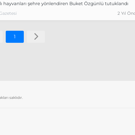
lı hayvanları şehre yönlendiren Buket Özgünlü tutuklandı
Gazetesi
2 Yıl Ön
1
arı saklıdır.