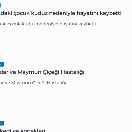
ndaki çocuk kuduz nedeniyle hayatını kaybetti
aki çocuk kuduz nedeniyle hayatını kaybetti
Gazetesi
1 Yıl Ön
R
lar ve Maymun Çiçeği Hastalığı
ar ve Maymun Çiçeği Hastalığı
Gazetesi
1 Yıl Ön
R
kedi ve köpekleri