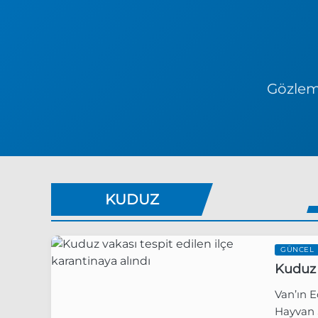
Gözlem 
KUDUZ
GÜNCEL
Kuduz 
Van’ın E
Hayvan S