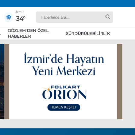
İzmir
34°
GÖZLEM'DEN ÖZEL
A
SÜRDÜRÜLEBILIRLIK
HABERLER
yaret edecek