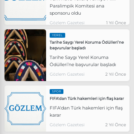
Paralimpik Komitesi ana
sponsoru oldu
Gözlem Gazetesi
1 Yıl Önce
YEREL
Tarihe Saygı Yerel Koruma Ödülleri’ne
başvurular başladı
Tarihe Saygı Yerel Koruma
Ödülleri’ne başvurular başladı
Gözlem Gazetesi
2 Yıl Önce
SPOR
FIFA'dan Türk hakemleri için flaş karar
FIFA'dan Türk hakemleri için flaş
karar
Gözlem Gazetesi
2 Yıl Önce