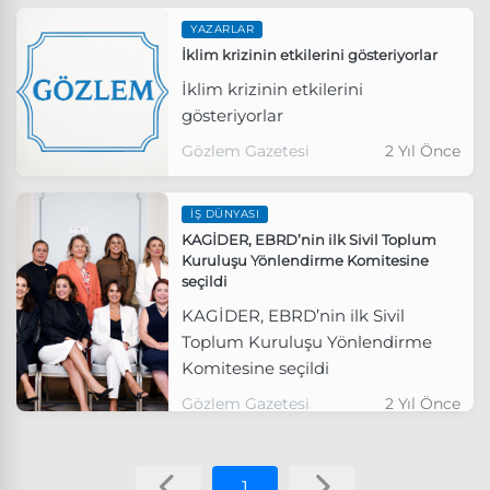
YAZARLAR
İklim krizinin etkilerini gösteriyorlar
İklim krizinin etkilerini
gösteriyorlar
Gözlem Gazetesi
2 Yıl Önce
İŞ DÜNYASI
KAGİDER, EBRD’nin ilk Sivil Toplum
Kuruluşu Yönlendirme Komitesine
seçildi
KAGİDER, EBRD’nin ilk Sivil
Toplum Kuruluşu Yönlendirme
Komitesine seçildi
Gözlem Gazetesi
2 Yıl Önce
1