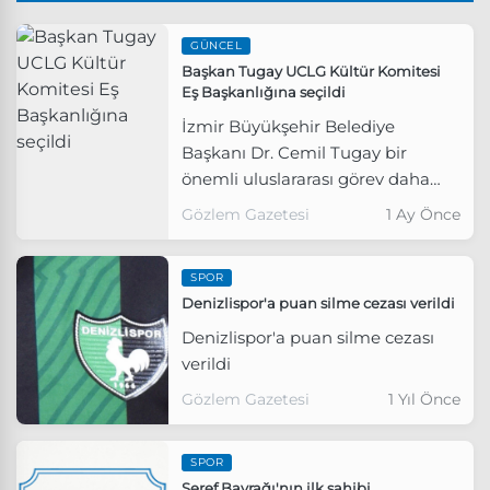
GÜNCEL
Başkan Tugay UCLG Kültür Komitesi
Eş Başkanlığına seçildi
İzmir Büyükşehir Belediye
Başkanı Dr. Cemil Tugay bir
önemli uluslararası görev daha
üstlenerek UCLG Kültür Komitesi
Gözlem Gazetesi
1 Ay Önce
Eş Başkanlığına seçildi. İzmir bu
göreve kültür alanındaki
SPOR
çalışmaları nedeniyle layık
Denizlispor'a puan silme cezası verildi
görüldü.
Denizlispor'a puan silme cezası
verildi
Gözlem Gazetesi
1 Yıl Önce
SPOR
Şeref Bayrağı'nın ilk sahibi