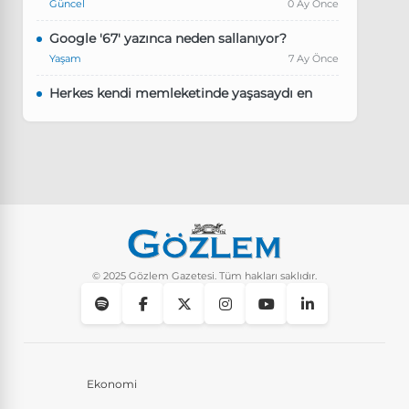
Güncel
0 Ay Önce
Google '67' yazınca neden sallanıyor?
Yaşam
7 Ay Önce
Herkes kendi memleketinde yaşasaydı en
kalabalık il hangisi olurdu?
Güncel
8 Ay Önce
Pluribus dizisindeki Türkçe şarkının adı ne?
Yaşam
8 Ay Önce
Instagram’da keşfet nasıl temizlenir?
Yaşam
9 Ay Önce
© 2025 Gözlem Gazetesi. Tüm hakları saklıdır.
Ekonomi