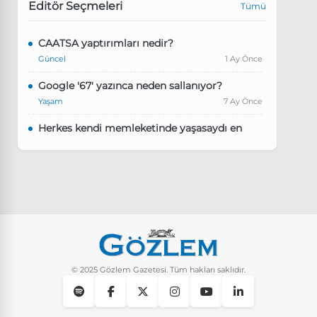
Editör Seçmeleri
Tümü
CAATSA yaptırımları nedir?
Güncel
1 Ay Önce
Google '67' yazınca neden sallanıyor?
Yaşam
7 Ay Önce
Herkes kendi memleketinde yaşasaydı en
kalabalık il hangisi olurdu?
Güncel
8 Ay Önce
Pluribus dizisindeki Türkçe şarkının adı ne?
Yaşam
8 Ay Önce
Instagram’da keşfet nasıl temizlenir?
Yaşam
10 Ay Önce
© 2025 Gözlem Gazetesi. Tüm hakları saklıdır.