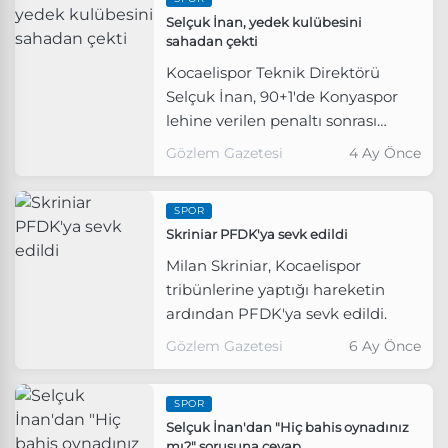
Selçuk İnan, yedek kulübesini
sahadan çekti
Kocaelispor Teknik Direktörü
Selçuk İnan, 90+1'de Konyaspor
lehine verilen penaltı sonrası
yedek kulübesini soyunma
Gözlem Gazetesi
4 Ay Önce
odasına gönderdi.
SPOR
Skriniar PFDK'ya sevk edildi
Milan Skriniar, Kocaelispor
tribünlerine yaptığı hareketin
ardından PFDK'ya sevk edildi.
Gözlem Gazetesi
6 Ay Önce
SPOR
Selçuk İnan'dan "Hiç bahis oynadınız
mı?" sorusuna cevap