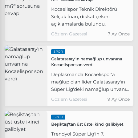
Kocaelispor Teknik Direktörü
Selçuk İnan, dikkat çeken
açıklamalarda bulundu.
Gözlem Gazetesi
7 Ay Önce
SPOR
Galatasaray'ın namağlup unvanına
Kocaelispor son verdi
Deplasmanda Kocaelispor'a
mağlup olan lider Galatasaray'ın
Süper Lig'deki namağlup unvanı
sona erdi.
Gözlem Gazetesi
9 Ay Önce
SPOR
Beşiktaş'tan üst üste ikinci galibiyet
Trendyol Süper Lig'in 7.