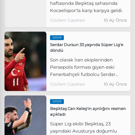
haftasında Beşiktaş sahasında
Kocaelispor'la karşı karşıya geldi.
Gözlem Gazetesi
10 Ay Önce
SPOR
Serdar Dursun 33 yaşında Süper Lig'e
döndü
Son olarak İran ekiplerinden
Persepolis forması giyen eski
Fenerbahçeli futbolcu Serdar
Dursun Türkiye'ye geri döndü.
Gözlem Gazetesi
10 Ay Önce
SPOR
Beşiktaş Can Keleş'in ayrılığını resmen
açıkladı
Süper Lig ekibi Beşiktaş, 23
yaşındaki Avusturya doğumlu