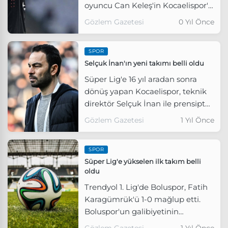
oyuncu Can Keleş'in Kocaelispor'a
kiralandığını açıkladı.
Gözlem Gazetesi
0 Yıl Önce
SPOR
Selçuk İnan'ın yeni takımı belli oldu
Süper Lig'e 16 yıl aradan sonra
dönüş yapan Kocaelispor, teknik
direktör Selçuk İnan ile prensipte
anlaşmaya vardığını duyurdu.
Gözlem Gazetesi
1 Yıl Önce
SPOR
Süper Lig'e yükselen ilk takım belli
oldu
Trendyol 1. Lig'de Boluspor, Fatih
Karagümrük'ü 1-0 mağlup etti.
Boluspor'un galibiyetinin
ardından Fatih Karagümrük ile
Gözlem Gazetesi
1 Yıl Önce