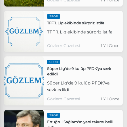
Kocaelispor'un arasındaki puan
farkı 9'da kaldı ve Kocaelispor,
SPOR
Süper Lig'e yükselmeyi
TFF 1. Lig ekibinde sürpriz istifa
garantiledi.
TFF 1. Lig ekibinde sürpriz istifa
Gözlem Gazetesi
1 Yıl Önce
SPOR
Süper Lig'de 9 kulüp PFDK'ya sevk
edildi
Süper Lig'de 9 kulüp PFDK'ya
sevk edildi
Gözlem Gazetesi
1 Yıl Önce
SPOR
Ertuğrul Sağlam'ın yeni takımı belli