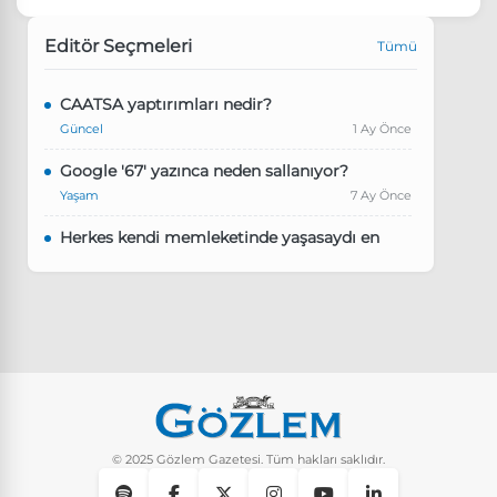
Editör Seçmeleri
Tümü
CAATSA yaptırımları nedir?
Güncel
1 Ay Önce
Google '67' yazınca neden sallanıyor?
Yaşam
7 Ay Önce
Herkes kendi memleketinde yaşasaydı en
kalabalık il hangisi olurdu?
Güncel
8 Ay Önce
Pluribus dizisindeki Türkçe şarkının adı ne?
Yaşam
8 Ay Önce
Instagram’da keşfet nasıl temizlenir?
Yaşam
10 Ay Önce
© 2025 Gözlem Gazetesi. Tüm hakları saklıdır.