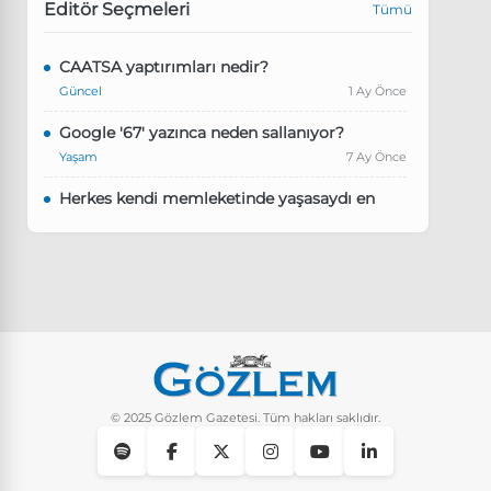
Editör Seçmeleri
Tümü
CAATSA yaptırımları nedir?
Güncel
1 Ay Önce
Google '67' yazınca neden sallanıyor?
Yaşam
7 Ay Önce
Herkes kendi memleketinde yaşasaydı en
kalabalık il hangisi olurdu?
Güncel
8 Ay Önce
Pluribus dizisindeki Türkçe şarkının adı ne?
Yaşam
8 Ay Önce
Instagram’da keşfet nasıl temizlenir?
Yaşam
9 Ay Önce
© 2025 Gözlem Gazetesi. Tüm hakları saklıdır.