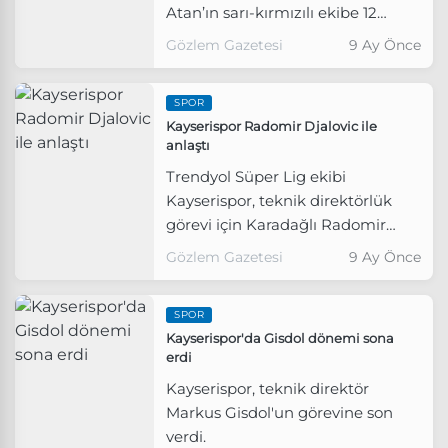
Atan’ın sarı-kırmızılı ekibe 12
milyon TL ödemesine karar verildi.
Gözlem Gazetesi
9 Ay Önce
SPOR
Kayserispor Radomir Djalovic ile
anlaştı
Trendyol Süper Lig ekibi
Kayserispor, teknik direktörlük
görevi için Karadağlı Radomir
Djalovic ile 1+1 yıllık anlaşma
Gözlem Gazetesi
9 Ay Önce
sağladı.
SPOR
Kayserispor'da Gisdol dönemi sona
erdi
Kayserispor, teknik direktör
Markus Gisdol'un görevine son
verdi.