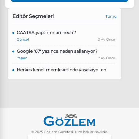
Editör Seçmeleri
Tümü
CAATSA yaptırımları nedir?
Güncel
0 Ay Önce
Google '67' yazınca neden sallanıyor?
Yaşam
7 Ay Önce
Herkes kendi memleketinde yaşasaydı en
kalabalık il hangisi olurdu?
Güncel
8 Ay Önce
Pluribus dizisindeki Türkçe şarkının adı ne?
Yaşam
8 Ay Önce
Instagram’da keşfet nasıl temizlenir?
Yaşam
9 Ay Önce
© 2025 Gözlem Gazetesi. Tüm hakları saklıdır.