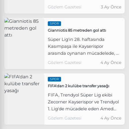
olan Fenerbahçe'de, Jayden
Gözlem Gazetesi
3 Ay Önce
Oosterwolde sarı kart görerek
Çaykur Rizespor maçında cezalı
SPOR
duruma düştü.
Gianniotis 85 metreden gol attı
Süper Lig'in 28. haftasında
Kasımpaşa ile Kayserispor
arasında oynanan mücadelede, ev
sahibi ekibin file bekçisi Andreas
Gözlem Gazetesi
4 Ay Önce
Gianniotis yaklaşık 85 metre
mesafeden fileleri havalandırdı.
SPOR
FIFA'dan 2 kulübe transfer yasağı
FIFA, Trendyol Süper Lig ekibi
Zecorner Kayserispor ve Trendyol
1. Lig'de mücadele eden Amed
Sportif Faaliyetler'e transfer
Gözlem Gazetesi
4 Ay Önce
yasağı getirdi.