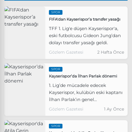
SPOR
FIFA'dan Kayserispor’a transfer yasağı
TFF 1. Lig'e düşen Kayserispor'a,
eski futbolcusu Gideon Jung’dan
dolayı transfer yasağı geldi.
Gözlem Gazetesi
2 Hafta Önce
SPOR
Kayserispor’da İlhan Parlak dönemi
1. Lig’de mücadele edecek
Kayserispor, kulübün eski kaptanı
İlhan Parlak’ın genel
koordinatörlük görevine
Gözlem Gazetesi
1 Ay Önce
getirildiğini açıkladı.
SPOR