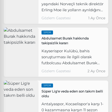
yaşındaki Norveçli teknik direktör
Erling Moe ile yolların ayrıldığını
duyurdu.
Gözlem Gazetesi
1 Ay Önce
SPOR
Abdulsamet Burak hakkında
takipsizlik kararı
Kayserispor Kulübü, bahis
soruşturması ile ilgili olarak
futbolcusu Abdulsamet Burak
hakkında takipsizlik kararı
Gözlem Gazetesi
2 Ay Önce
verildiğini açıkladı.
SPOR
Süper Lig'e veda eden son takım belli
oldu
Antalyaspor, Kocaelispor'a karşı 1-
0 kazanmasına karşın 11 sezon