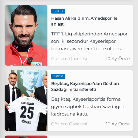
SPOR
Hasan Ali Kaldırım, Amedspor ile
anlaştı
TFF 1. Lig ekiplerinden Amedspor,
son iki sezondur Kayserispor
forması giyen tecrübeli sol bek
Hasan Ali Kaldırım'ı kadrosuna
Gözlem Gazetesi
10 Ay Önce
kattığını duyurdu.
SPOR
Beşiktaş, Kayserispor'dan Gökhan
Sazdağı'nı transfer etti
Beşiktaş, Kayserispor'da forma
giyen sağbek Gökhan Sazdağı'nı
kadrosuna kattı.
Gözlem Gazetesi
10 Ay Önce