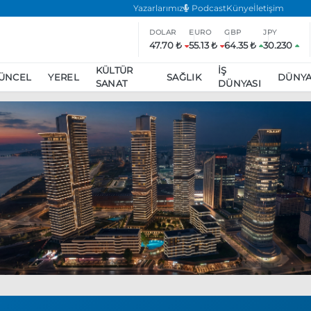
Yazarlarımız
Podcast
Künye
İletişim
DOLAR
EURO
GBP
JPY
47.70 ₺
55.13 ₺
64.35 ₺
30.230
KÜLTÜR
İŞ
ÜNCEL
YEREL
SAĞLIK
DÜNY
SANAT
DÜNYASI
ar
ara’da eylem yasağı uzatıldı
Özgür Özel, Ekrem İmamoğlu’nu zi
inliğe daha katılmama kararı aldı
Boykot