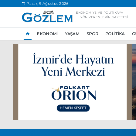
.
Pazar, 9 Ağustos 2026
EKONOMIYE VE POLITIKAYA
YÖN VERENLERIN GAZETESI
EKONOMI
YAŞAM
SPOR
POLITIKA
G
Popüler Aramal
Ekonomi
Ank
Ünlü çift bir etk