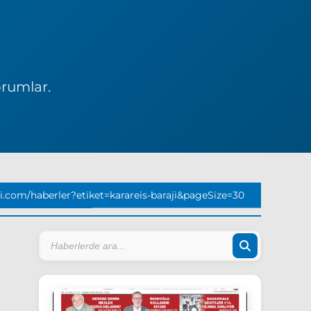
orumlar.
.com/haberler?etiket=karareis-baraji&pageSize=30