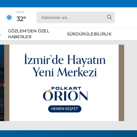
İzmir
32°
GÖZLEM'DEN ÖZEL
A
SÜRDÜRÜLEBILIRLIK
HABERLER
yaret edecek