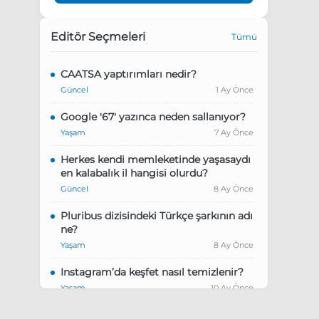
Editör Seçmeleri
Tümü
CAATSA yaptırımları nedir?
Güncel
1 Ay Önce
Google '67' yazınca neden sallanıyor?
Yaşam
7 Ay Önce
Herkes kendi memleketinde yaşasaydı
en kalabalık il hangisi olurdu?
Güncel
8 Ay Önce
Pluribus dizisindeki Türkçe şarkının adı
ne?
Yaşam
8 Ay Önce
Instagram’da keşfet nasıl temizlenir?
Yaşam
10 Ay Önce