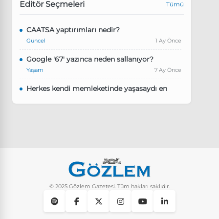
Editör Seçmeleri
Tümü
CAATSA yaptırımları nedir?
Güncel
1 Ay Önce
Google '67' yazınca neden sallanıyor?
Yaşam
7 Ay Önce
Herkes kendi memleketinde yaşasaydı en
kalabalık il hangisi olurdu?
Güncel
8 Ay Önce
Pluribus dizisindeki Türkçe şarkının adı ne?
Yaşam
8 Ay Önce
Instagram’da keşfet nasıl temizlenir?
Yaşam
9 Ay Önce
© 2025 Gözlem Gazetesi. Tüm hakları saklıdır.