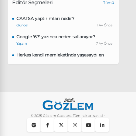
Editör Seçmeleri
Tümü
CAATSA yaptırımları nedir?
Güncel
1 Ay Önce
Google '67' yazınca neden sallanıyor?
Yaşam
7 Ay Önce
Herkes kendi memleketinde yaşasaydı en
kalabalık il hangisi olurdu?
Güncel
8 Ay Önce
Pluribus dizisindeki Türkçe şarkının adı ne?
Yaşam
8 Ay Önce
Instagram’da keşfet nasıl temizlenir?
Yaşam
9 Ay Önce
© 2025 Gözlem Gazetesi. Tüm hakları saklıdır.