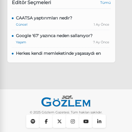
Editör Seçmeleri
Tümü
CAATSA yaptırımları nedir?
Güncel
1 Ay Önce
Google '67' yazınca neden sallanıyor?
Yaşam
7 Ay Önce
Herkes kendi memleketinde yaşasaydı en
kalabalık il hangisi olurdu?
Güncel
8 Ay Önce
Pluribus dizisindeki Türkçe şarkının adı ne?
Yaşam
8 Ay Önce
Instagram’da keşfet nasıl temizlenir?
Yaşam
9 Ay Önce
© 2025 Gözlem Gazetesi. Tüm hakları saklıdır.