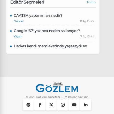
Editör Seçmeleri
Tümü
CAATSA yaptırımları nedir?
Güncel
0 Ay Önce
Google '67' yazınca neden sallanıyor?
Yaşam
7 Ay Önce
Herkes kendi memleketinde yaşasaydı en
kalabalık il hangisi olurdu?
Güncel
8 Ay Önce
Pluribus dizisindeki Türkçe şarkının adı ne?
Yaşam
8 Ay Önce
Instagram’da keşfet nasıl temizlenir?
Yaşam
9 Ay Önce
© 2025 Gözlem Gazetesi. Tüm hakları saklıdır.